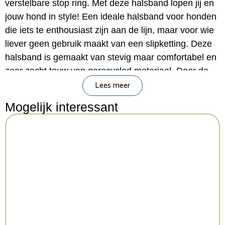
verstelbare stop ring. Met deze halsband lopen jij en
jouw hond in style! Een ideale halsband voor honden
die iets te enthousiast zijn aan de lijn, maar voor wie
liever geen gebruik maakt van een slipketting. Deze
halsband is gemaakt van stevig maar comfortabel en
zeer zacht touw van gerecycled materiaal. Door de
handige constructie komt de halsband iets strakker te
Lees meer
staan bij veel druk, maar zorgt de ring voor een
Mogelijk interessant
blokkade die voorkomt dat de halsband volledig strak
trekt. Eenvoudig om- en af te doen!
– Half-slip halsband voor de hond
– Van gerecycled materiaal
– Gemaakt van stevig en zacht touw zonder ketting
– Trekt niet volledig strak door de ring die als
blokkade dient
– Eenvoudig aan en uit te trekken