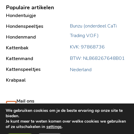
Populaire artikelen
Hondentuigje
Bunzu (onderdeel CaTi
Hondenspeeltjes
Trading V.O.F.)
Hondenmand
KVK: 97868736
Kattenbak
BTW: NL868267648B01
Kattenmand
Kattenspeeltjes
Nederland
Krabpaal​
Mail ons
support@bunzu.nl
We gebruiken cookies om je de beste ervaring op onze site te
bieden.
Je kunt meer te weten komen over welke cookies we gebruiken
of ze uitschakelen in
settings
.