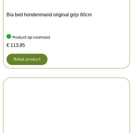
Afmeting: 55X1 cm
Kenmerken: 55×1 cm
Bia bed hondenmand original grijs 60cm
Kleur: Paars
Product op voorraad
€
113,95
Bekijk product