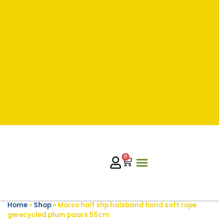
0
Home
»
Shop
»
Morso half slip halsband hond soft rope
gerecycled plum paars 55cm