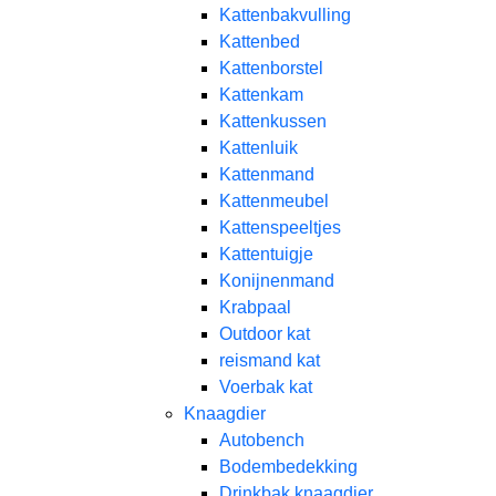
Kattenbakvulling
Kattenbed
Kattenborstel
Kattenkam
Kattenkussen
Kattenluik
Kattenmand
Kattenmeubel
Kattenspeeltjes
Kattentuigje
Konijnenmand
Krabpaal​
Outdoor kat
reismand kat​
Voerbak kat
Knaagdier
Autobench
Bodembedekking
Drinkbak knaagdier