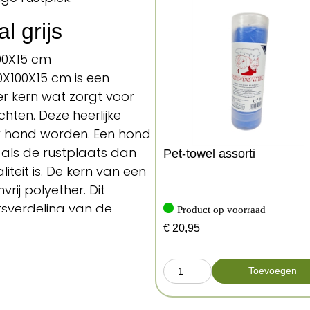
 grijs
00X15 cm
X100X15 cm is een
 kern wat zorgt voor
hten. Deze heerlijke
uw hond worden. Een hond
n als de rustplaats dan
Pet-towel assorti
eit is. De kern van een
ij polyether. Dit
tsverdeling van de
Product op voorraad
doorligplekken te
€
20,95
rekkende kou. De
rug en beschermt de
Toevoegen
vormen één geheel,
schuiven en het de