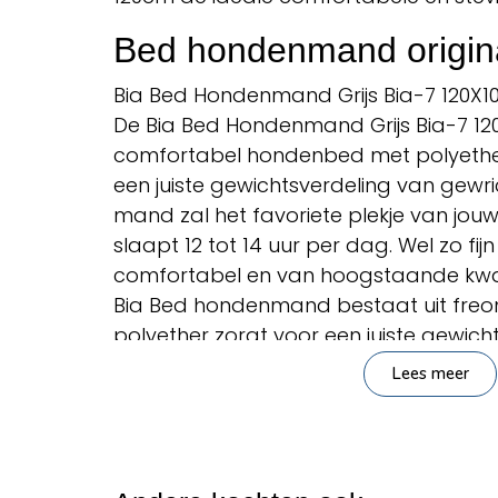
Bed hondenmand original
Bia Bed Hondenmand Grijs Bia-7 120X1
De Bia Bed Hondenmand Grijs Bia-7 120
comfortabel hondenbed met polyether
een juiste gewichtsverdeling van gewric
mand zal het favoriete plekje van jo
slaapt 12 tot 14 uur per dag. Wel zo fij
comfortabel en van hoogstaande kwalit
Bia Bed hondenmand bestaat uit freonvr
polyether zorgt voor een juiste gewich
gewrichten. Zo helpt het blessures als 
Lees meer
voorkomen. Ook isoleert polyether opt
opstaande rand geeft steun aan de 
hond tegen tocht. De rand en bodem 
waardoor er geen onderdelen kunnen 