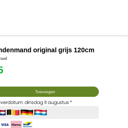
ndenmand original grijs 120cm
raad
5
Toevoegen
verdatum: dinsdag 11 augustus *