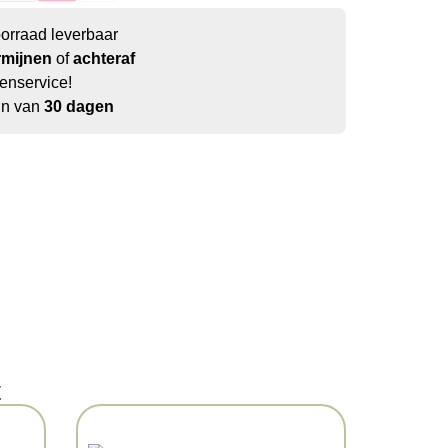
oorraad leverbaar
rmijnen
of
achteraf
enservice!
jn van
30 dagen
t