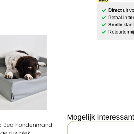
Direct
uit v
Betaal in
te
Snelle
klant
Retourtermi
Mogelijk interessan
 Bia Bed hondenmand
ge rustplek.