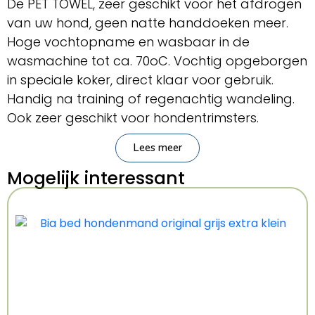
De PET TOWEL, zeer geschikt voor het afdrogen
van uw hond, geen natte handdoeken meer.
Hoge vochtopname en wasbaar in de
wasmachine tot ca. 70oC. Vochtig opgeborgen
in speciale koker, direct klaar voor gebruik.
Handig na training of regenachtig wandeling.
Ook zeer geschikt voor hondentrimsters.
Levensduur circa 5 jaar.
Lees meer
In de zomermaanden ook te gebruiken voor
"cooling down".
Mogelijk interessant
De Pet Towel licht vochtig over uw hond leggen.
Kenmerken: Large 45×66 cm
Kleur: Meerkleurig