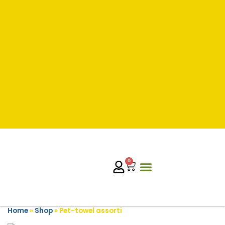
0
Home
»
Shop
»
Pet-towel assorti