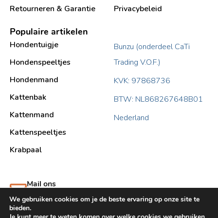
Retourneren & Garantie
Privacybeleid
Populaire artikelen
Hondentuigje
Bunzu (onderdeel CaTi
Hondenspeeltjes
Trading V.O.F.)
Hondenmand
KVK: 97868736
Kattenbak
BTW: NL868267648B01
Kattenmand
Nederland
Kattenspeeltjes
Krabpaal​
Mail ons
support@bunzu.nl
We gebruiken cookies om je de beste ervaring op onze site te
bieden.
Je kunt meer te weten komen over welke cookies we gebruiken