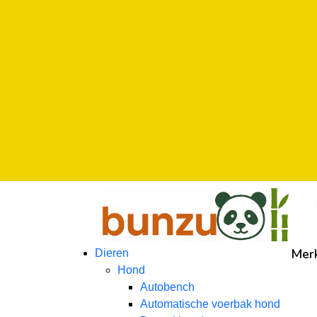
na
na
na
Mer
Dieren
Hond
Autobench
Automatische voerbak hond