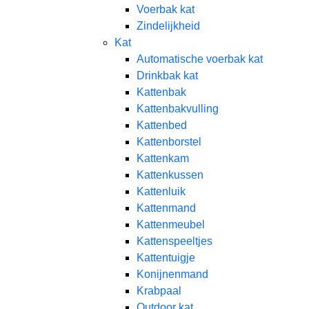
Voerbak kat
Zindelijkheid
Kat
Automatische voerbak kat
Drinkbak kat
Kattenbak
Kattenbakvulling
Kattenbed
Kattenborstel
Kattenkam
Kattenkussen
Kattenluik
Kattenmand
Kattenmeubel
Kattenspeeltjes
Kattentuigje
Konijnenmand
Krabpaal​
Outdoor kat