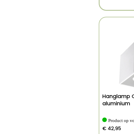
Hanglamp Q
aluminium
Product op v
€
42,95