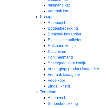
reismand kat​
Voerbak kat
Knaagdier
Autobench
Bodembedekking
Drinkbak knaagdier
Electrische artikelen
Halsband konijn
Kattenkam
Konijnenmand
Speelgoed voor konijn​
Verzorgingsproduct knaagdier
Voerbak knaagdier
Vogelkooi
Zindelijkheid
Terrarium
Autobench
Bodembedekking