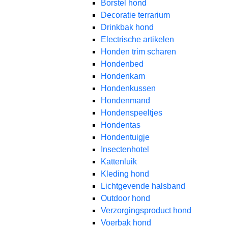
Borstel hond
Decoratie terrarium
Drinkbak hond
Electrische artikelen
Honden trim scharen
Hondenbed
Hondenkam
Hondenkussen
Hondenmand
Hondenspeeltjes
Hondentas
Hondentuigje
Insectenhotel
Kattenluik
Kleding hond
Lichtgevende halsband
Outdoor hond
Verzorgingsproduct hond
Voerbak hond