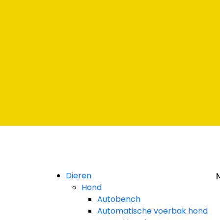
rna
rna
rna
Dieren
Hond
Autobench
Automatische voerbak hond