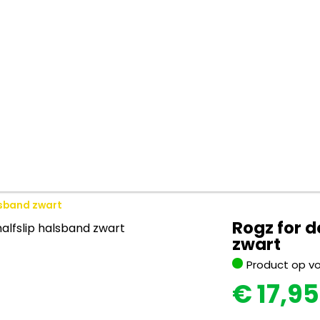
lsband zwart
Rogz for d
zwart
Product op v
€
17,95