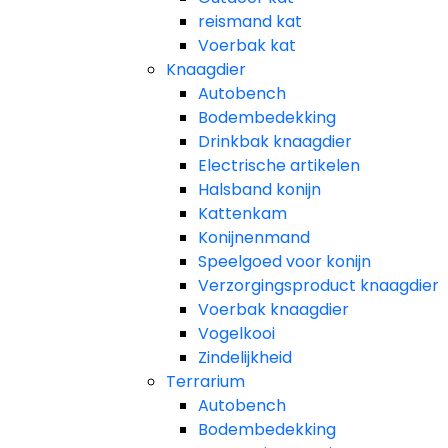
reismand kat​
Voerbak kat
Knaagdier
Autobench
Bodembedekking
Drinkbak knaagdier
Electrische artikelen
Halsband konijn
Kattenkam
Konijnenmand
Speelgoed voor konijn​
Verzorgingsproduct knaagdier
Voerbak knaagdier
Vogelkooi
Zindelijkheid
Terrarium
Autobench
Bodembedekking