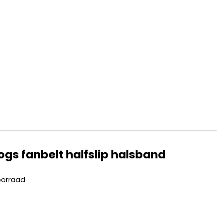
ogs fanbelt halfslip halsband
oorraad