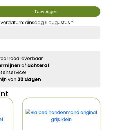
Toevoegen
verdatum: dinsdag 11 augustus *
voorraad leverbaar
ermijnen
of
achteraf
tenservice!
ijn van
30 dagen
ant