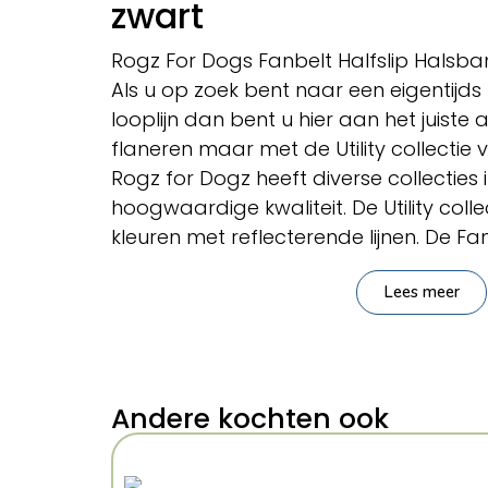
zwart
Rogz For Dogs Fanbelt Halfslip Halsb
Als u op zoek bent naar een eigentijds
looplijn dan bent u hier aan het juiste
flaneren maar met de Utility collectie
Rogz for Dogz heeft diverse collecties 
hoogwaardige kwaliteit. De Utility colle
kleuren met reflecterende lijnen. De Fa
breed, bedoeld voor middelgrote tot 
Lees meer
Spaniël, Staffordshire Bullterrier of Box
halsband is een goed verstelbare slip
een optimale controle over uw hond. D
heeft een nekomvang tussen 37 en 56 
te zeggen dat de viervoeter niet ongelo
Andere kochten ook
kan gaan?
Verwen uw hond met een Rogz for Do