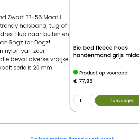
and Zwart 37-56 Maat L
 trendy halsband, tuig of
 adres. Hup naar buiten en
 van Rogz for Dogz!
Bia bed fleece hoes
in nylon van zeer
hondenmand grijs midd
ctie bevat diverse vrolijke
nbelt serie is 20 mm
Product op voorraad
grote honden zoals de
€
77,95
er. De Fanbelt halfslip
halsband en zorgt voor
e halfslip halsband
Toevoegen
cm.Wie durft er nu nog
oflijk stoer over straat
gz halsband en