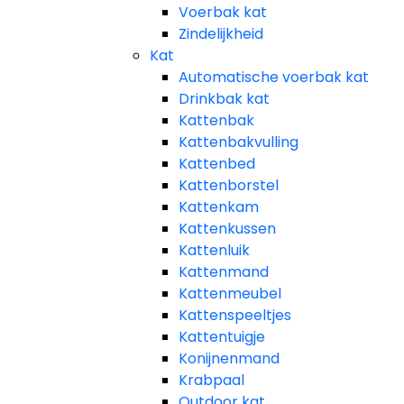
Voerbak kat
Zindelijkheid
Kat
Automatische voerbak kat
Drinkbak kat
Kattenbak
Kattenbakvulling
Kattenbed
Kattenborstel
Kattenkam
Kattenkussen
Kattenluik
Kattenmand
Kattenmeubel
Kattenspeeltjes
Kattentuigje
Konijnenmand
Krabpaal​
Outdoor kat