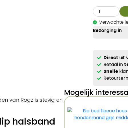
Verwachte le
Bezorging in
Direct
uit 
Betaal in
t
Snelle
klan
Retourterm
Mogelijk interess
en van Rogz is stevig en
slip halsband