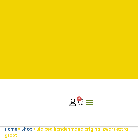
0
Home
»
Shop
»
Bia bed hondenmand original zwart extra
groot