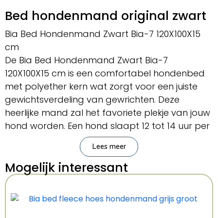
Bed hondenmand original zwart
Bia Bed Hondenmand Zwart Bia-7 120X100X15
cm
De Bia Bed Hondenmand Zwart Bia-7
120X100X15 cm is een comfortabel hondenbed
met polyether kern wat zorgt voor een juiste
gewichtsverdeling van gewrichten. Deze
heerlijke mand zal het favoriete plekje van jouw
hond worden. Een hond slaapt 12 tot 14 uur per
dag. Wel zo fijn als de rustplaats dan
Lees meer
comfortabel en van hoogstaande kwaliteit is.
De kern van een Bia Bed hondenmand bestaat
Mogelijk interessant
uit freonvrij polyether. Dit polyether zorgt voor
een juiste gewichtsverdeling van de gewrichten.
Zo helpt het blessures als doorligplekken te
voorkomen. Ook isoleert polyether optrekkende