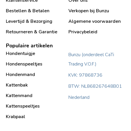
Klantenservice
Over ons
Bestellen & Betalen
Verkopen bij Bunzu
Levertijd & Bezorging
Algemene voorwaarden
Retourneren & Garantie
Privacybeleid
Populaire artikelen
Hondentuigje
Bunzu (onderdeel CaTi
Hondenspeeltjes
Trading V.O.F.)
Hondenmand
KVK: 97868736
Kattenbak
BTW: NL868267648B01
Kattenmand
Nederland
Kattenspeeltjes
Krabpaal​