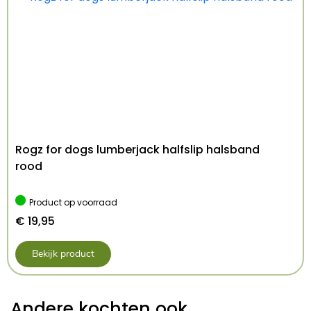
– Eenvoudig schoon te maken
Afmeting: Bia-7, 120X100X15 cm
Kenmerken: BIA-7 120x100x15 cm
Kleur: Zwart
Rogz for dogs lumberjack halfslip halsband
rood
Product op voorraad
€
19,95
Bekijk product
Andere kochten ook