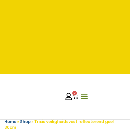
0
Home
»
Shop
»
Trixie veiligheidsvest reflecterend geel
30cm