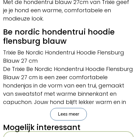
Met de hondentrui blauw 27cm van Trixie geef
je je hond een warme, comfortabele en
modieuze look.
Be nordic hondentrui hoodie
flensburg blauw
Trixie Be Nordic Hondentrui Hoodie Flensburg
Blauw 27 cm
De Trixie Be Nordic Hondentrui Hoodie Flensburg
Blauw 27 cm is een zeer comfortabele
hondenjas in de vorm van een trui, gemaakt
van sweatstof met warme binnenkant en
capuchon. Jouw hond blijft lekker warm en in
huis en op droge herfstdagen met deze
Lees meer
sweater van Trixie! Deze hondentrui uit de Be
Mogelijk interessant
Nordic-lijn is gemaakt van sweatstof
(polyester) met een opgeruwde binnekant die