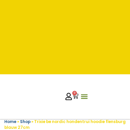
0
Home
»
Shop
»
Trixie be nordic hondentrui hoodie flensburg
blauw 27cm