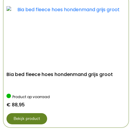
heerlijk de warmte vasthoudt. Voor een stoere
look heeft de trui een capuchon, die met een
drukknoop aan de rug vastgemaakt kan
worden om wiebelen bij het lopen te
voorkomen. Op de rug is het anker-logo van Be
Nordic afgebeeld en door de
klittenbandsluiting is de trui eenvoudig aan en
uit te trekken. Wist je dat Trixie met de
opbrengst uit de Be Nordic productlijn
Bia bed fleece hoes hondenmand grijs groot
bijdraagt aan de bescherming van het
zeegebied? Door de aankoop van jouw Be
Nordic-product draag je dus samen met Trixie
Product op voorraad
bij aan de duurzame bescherming van de
€
88,95
natuur en de biodiversiteit!
Bekijk product
– Stoere, comfortabele hondentrui van Trixie
– Uit de Be Nordic-lijn, met het anker-logo op