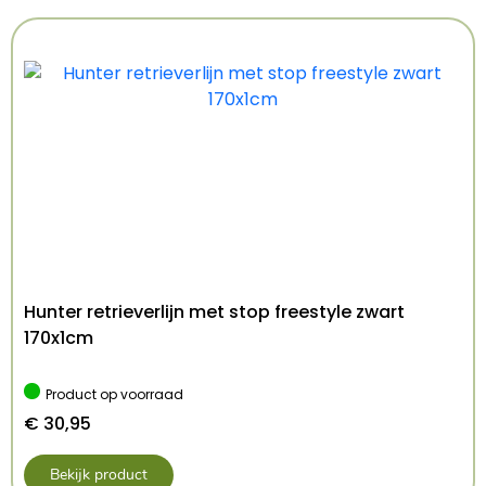
de rug afgebeeld
– Van sweatstof, heerlijk warm
– Met capuchon, met een drukknoop op de rug
te fixeren
– Voorzien van een klittenbandsluiting
– Met de aankoop van Be Nordic-producten
help je Trixie de bescherming van het
zeegebied te ondersteunen!
Afmetingen:
Hunter retrieverlijn met stop freestyle zwart
Ruglengte: 27 cm
170x1cm
Buikomvang: 36 cm
Nekomvang: 28 cm
Product op voorraad
Kenmerken: 27 cm
€
30,95
Kleur: Blauw
Bekijk product