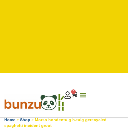
0
Home
»
Shop
»
Morso hondentuig h-tuig gerecycled
spaghetti incident groot