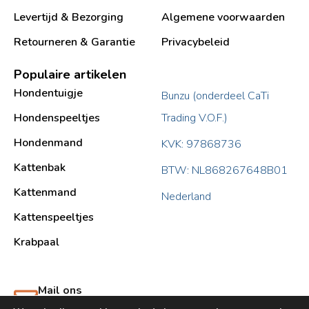
Levertijd & Bezorging
Algemene voorwaarden
Retourneren & Garantie
Privacybeleid
Populaire artikelen
Hondentuigje
Bunzu (onderdeel CaTi
Hondenspeeltjes
Trading V.O.F.)
Hondenmand
KVK: 97868736
Kattenbak
BTW: NL868267648B01
Kattenmand
Nederland
Kattenspeeltjes
Krabpaal​
Mail ons
support@bunzu.nl