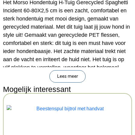
Het Morso Hondentuig H-Tuig Gerecycled Spaghetti
Incident 60-80X2,5 cm is een zacht, comfortabel en
sterk hondentuig met mooi design, gemaakt van
gerecycled materiaal. Met dit tuig laat jij jouw hond in
style uit! Gemaakt van gerecyclede PET flessen,
comfortabel en sterk: dit tuig is een must have voor
ieder hondenbaasje. Het zachte materiaal trekt niet
aan de vacht en irriteert de huid niet. Het tuig is op
vijf plekken te verstellen, waardoor het helemaal
passend te maken is voor jouw hond. Het tuigje is te
Lees meer
wassen op 40 graden Celsius.
Mogelijk interessant
– Hondentuig van Morso
– Gemaakt van gerecyclede PET flessen
– Op vijf plekken te verstellen
– Trekt niet aan de vacht en irriteert de huid niet
– Te wassen op 40 graden Celsius