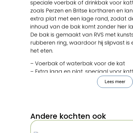
speciale voerbak of drinkbak voor kat
zoals Perzen en Britse kortharen en la
extra plat met een lage rand, zodat de
inhoud van de bak komt zonder hier la
De bak is gemaakt van RVS met kunsts
rubberen ring, waardoor hij slipvast is 
het eten.
– Voerbak of waterbak voor de kat
– Extra laag en plat, speciaal voor ka
(Perzen, Britten)
Lees meer
– Van RVS met kunststof coating
– Met rubberen ring die schuiven voor
Let op: de bak wordt assorti geleverd i
geen kleurkeuze mogelijk.
Andere kochten ook
Afmetingen: 13 cm
Kenmerken: 250 ml 13 cm 4 Stuks