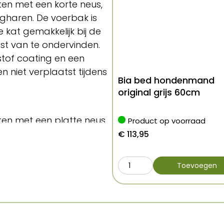
ten met een korte neus,
ngharen. De voerbak is
 kat gemakkelijk bij de
st van te ondervinden.
tof coating en een
en niet verplaatst tijdens
Bia bed hondenmand
original grijs 60cm
tten met een platte neus
Product op voorraad
€
113,95
komt
Toevoegen
n diverse kleuren! Online