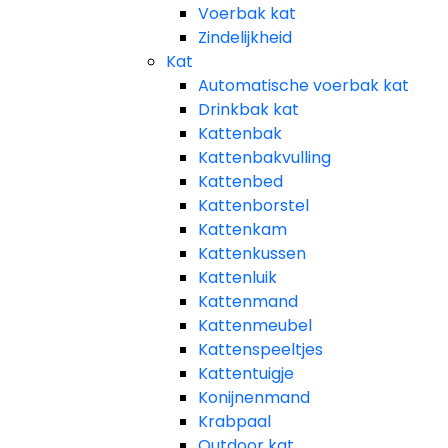
Voerbak kat
Zindelijkheid
Kat
Automatische voerbak kat
Drinkbak kat
Kattenbak
Kattenbakvulling
Kattenbed
Kattenborstel
Kattenkam
Kattenkussen
Kattenluik
Kattenmand
Kattenmeubel
Kattenspeeltjes
Kattentuigje
Konijnenmand
Krabpaal​
Outdoor kat