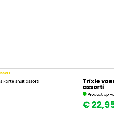
assorti
Trixie voe
assorti
Product op v
€
22,9