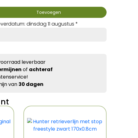
Toevoegen
verdatum: dinsdag 11 augustus *
voorraad leverbaar
ermijnen
of
achteraf
tenservice!
ijn van
30 dagen
ant