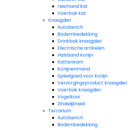
reismand kat​
Voerbak kat
Knaagdier
Autobench
Bodembedekking
Drinkbak knaagdier
Electrische artikelen
Halsband konijn
Kattenkam
Konijnenmand
Speelgoed voor konijn​
Verzorgingsproduct knaagdier
Voerbak knaagdier
Vogelkooi
Zindelijkheid
Terrarium
Autobench
Bodembedekking