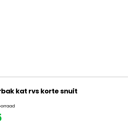
rbak kat rvs korte snuit
oorraad
5