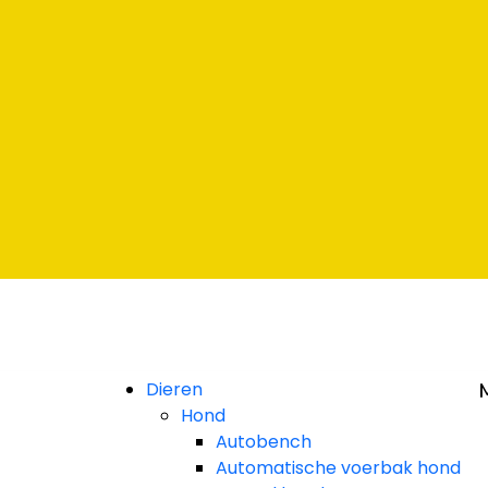
baar
t Klarna
baar
t Klarna
baar
t Klarna
Dieren
Hond
Autobench
Automatische voerbak hond