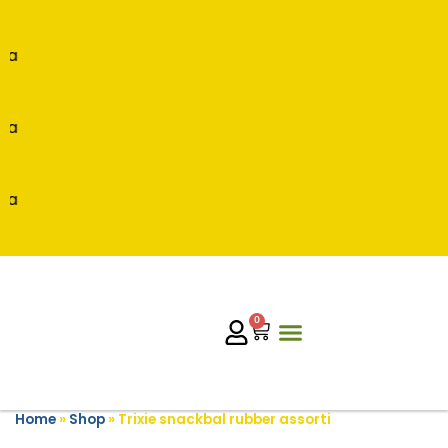
a
a
a
0
Home
»
Shop
»
Trixie snackbal rubber assorti