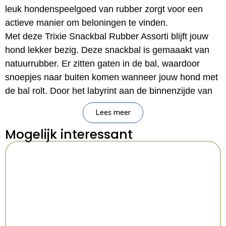
leuk hondenspeelgoed van rubber zorgt voor een
actieve manier om beloningen te vinden.
Met deze Trixie Snackbal Rubber Assorti blijft jouw
hond lekker bezig. Deze snackbal is gemaaakt van
natuurrubber. Er zitten gaten in de bal, waardoor
snoepjes naar buiten komen wanneer jouw hond met
de bal rolt. Door het labyrint aan de binnenzijde van
de bal moet jouw hond hier zijn best voor doen en
Lees meer
heeft hij of zij langer speelplezier van de bal.
Mogelijk interessant
– Speelbal voor de hond
– Snackbal met gaten, laat beloningen los wanneer
ermee gerold wordt
– Van natuurrubber
Afmetingen: 11 cm