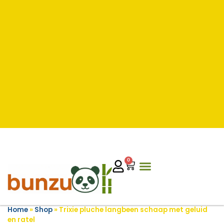
0
Home
»
Shop
»
Trixie pluche langbeen schaap met geluid
en ratel