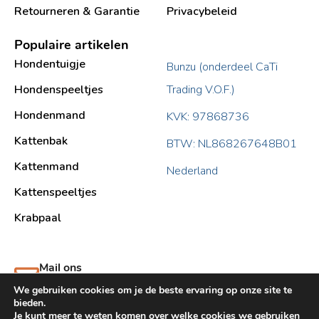
Retourneren & Garantie
Privacybeleid
Populaire artikelen
Hondentuigje
Bunzu (onderdeel CaTi
Hondenspeeltjes
Trading V.O.F.)
Hondenmand
KVK: 97868736
Kattenbak
BTW: NL868267648B01
Kattenmand
Nederland
Kattenspeeltjes
Krabpaal​
Mail ons
support@bunzu.nl
We gebruiken cookies om je de beste ervaring op onze site te
bieden.
Je kunt meer te weten komen over welke cookies we gebruiken