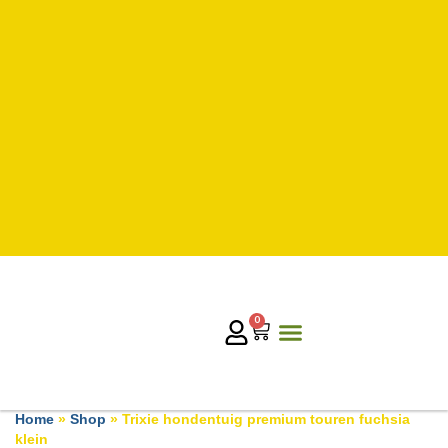
0
Home
»
Shop
»
Trixie hondentuig premium touren fuchsia
klein