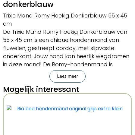
donkerblauw
Trixie Mand Romy Hoekig Donkerblauw 55 x 45
cm
De Trixie Mand Romy Hoekig Donkerblauw van
55 x 45 cm is een chique hondenmand van
fluwelen, gestreept cordoy, met slipvaste
onderkant. Jouw hond kan heerlijk wegdromen
in deze mand! De Romy-hondenmand is
comfortabel gevuld voor veel steun en
Lees meer
voorzien van een rand om op of tegenaan te
Mogelijk interessant
steunen. De mand is bekleed met gestreept
fluwelen cordoy voor een chique uitstraling. De
slipvaste onderkant voorkomt schuiven bij het
in- en uitstappen en de mand heeft
afneembare bekleding voor veel
gebruikersgemak.