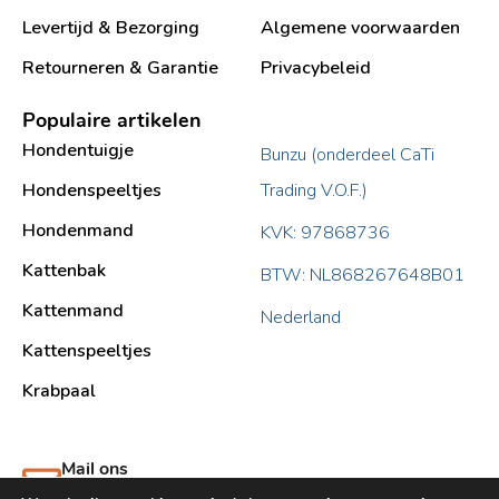
Levertijd & Bezorging
Algemene voorwaarden
Retourneren & Garantie
Privacybeleid
Populaire artikelen
Hondentuigje
Bunzu (onderdeel CaTi
Hondenspeeltjes
Trading V.O.F.)
Hondenmand
KVK: 97868736
Kattenbak
BTW: NL868267648B01
Kattenmand
Nederland
Kattenspeeltjes
Krabpaal​
Mail ons
support@bunzu.nl