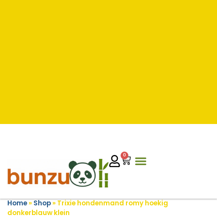
0
Home
»
Shop
»
Trixie hondenmand romy hoekig
donkerblauw klein