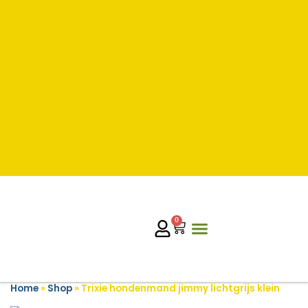
0
Home
»
Shop
»
Trixie hondenmand jimmy lichtgrijs klein