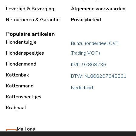
Levertijd & Bezorging
Algemene voorwaarden
Retourneren & Garantie
Privacybeleid
Populaire artikelen
Hondentuigje
Bunzu (onderdeel CaTi
Hondenspeeltjes
Trading V.O.F.)
Hondenmand
KVK: 97868736
Kattenbak
BTW: NL868267648B01
Kattenmand
Nederland
Kattenspeeltjes
Krabpaal​
Mail ons