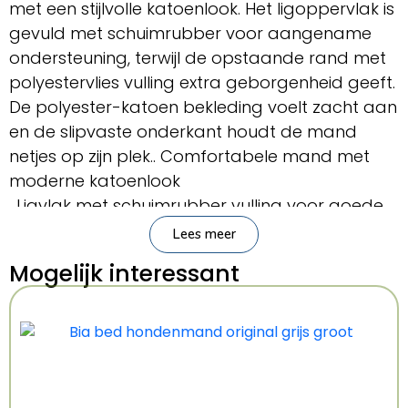
met een stijlvolle katoenlook. Het ligoppervlak is
gevuld met schuimrubber voor aangename
ondersteuning, terwijl de opstaande rand met
polyestervlies vulling extra geborgenheid geeft.
De polyester-katoen bekleding voelt zacht aan
en de slipvaste onderkant houdt de mand
netjes op zijn plek.. Comfortabele mand met
moderne katoenlook
. Ligvlak met schuimrubber vulling voor goede
ondersteuning
Lees meer
. Opstaande rand gevuld met polyestervlies
Mogelijk interessant
. Slipvaste onderkant voorkomt verschuiven
. Geschikt voor middelgrote tot grote
hondenAfmetingen: 75X60 cmTrixie
Hondenmand Jimmy is verkrijgbaar in vijf
verschillende maten: 60X50, 75X60, 90X65,
105X75 en 115X80 cm