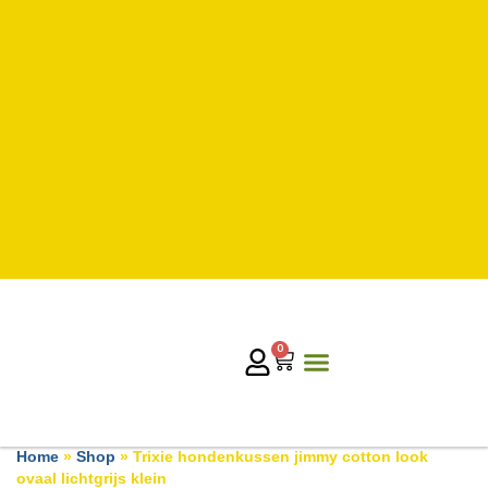
0
Home
»
Shop
»
Trixie hondenkussen jimmy cotton look
ovaal lichtgrijs klein