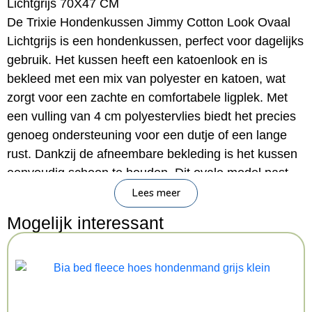
Lichtgrijs 70X47 CM
De Trixie Hondenkussen Jimmy Cotton Look Ovaal
Lichtgrijs is een hondenkussen, perfect voor dagelijks
gebruik. Het kussen heeft een katoenlook en is
bekleed met een mix van polyester en katoen, wat
zorgt voor een zachte en comfortabele ligplek. Met
een vulling van 4 cm polyestervlies biedt het precies
genoeg ondersteuning voor een dutje of een lange
rust. Dankzij de afneembare bekleding is het kussen
eenvoudig schoon te houden. Dit ovale model past
bovendien perfect in verschillende kunststof
Lees meer
hondenmanden.- Comfortabele hondenkussen
Mogelijk interessant
– Met afneembare bekleding
– Vulling van 4 cm polyestervliesAfmetingen: 70X47
CM
Kenmerken: 70×47 cm
Kleur: Lichtgrijs