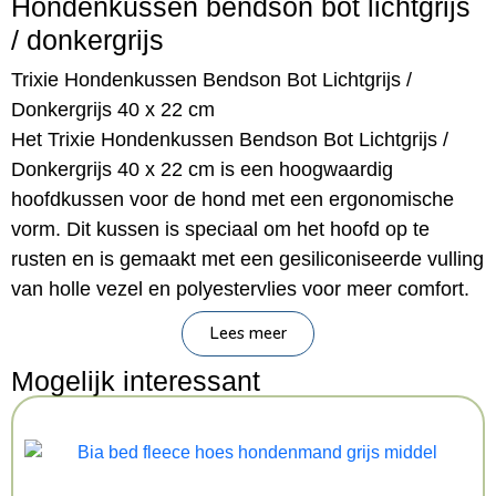
Hondenkussen bendson bot lichtgrijs
/ donkergrijs
Trixie Hondenkussen Bendson Bot Lichtgrijs /
Donkergrijs 40 x 22 cm
Het Trixie Hondenkussen Bendson Bot Lichtgrijs /
Donkergrijs 40 x 22 cm is een hoogwaardig
hoofdkussen voor de hond met een ergonomische
vorm. Dit kussen is speciaal om het hoofd op te
rusten en is gemaakt met een gesiliconiseerde vulling
van holle vezel en polyestervlies voor meer comfort.
Het kussen is vormvast en ontspant hoofd- en
Lees meer
nekspieren. Het kussen heeft een buitenzijde van
Mogelijk interessant
hoogwaardig pluche en een robuuste geweven stof.
– Speciaal hondenkussen voor hoofd en nek
– Gemaakt van gesiliconiseerde vulling van holle
vezel en polyestervlies