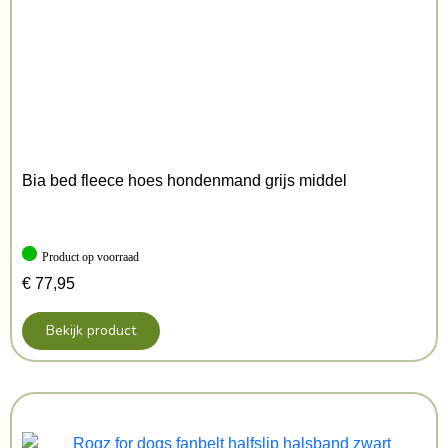
– Ontspant hoofd- en nekspieren
– Ergonomische vorm
Afmetingen: 40 x 22 cm
Kenmerken: 40x22x22 cm
Kleur: Donkergrijs
Bia bed fleece hoes hondenmand grijs middel
Product op voorraad
€
77,95
Bekijk product