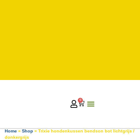
0
Home
»
Shop
»
Trixie hondenkussen bendson bot lichtgrijs /
donkergrijs