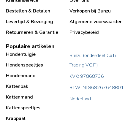
Klantenservice
Over ons
Bestellen & Betalen
Verkopen bij Bunzu
Levertijd & Bezorging
Algemene voorwaarden
Retourneren & Garantie
Privacybeleid
Populaire artikelen
Hondentuigje
Bunzu (onderdeel CaTi
Hondenspeeltjes
Trading V.O.F.)
Hondenmand
KVK: 97868736
Kattenbak
BTW: NL868267648B01
Kattenmand
Nederland
Kattenspeeltjes
Krabpaal​