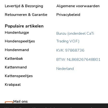
Levertijd & Bezorging
Algemene voorwaarden
Retourneren & Garantie
Privacybeleid
Populaire artikelen
Hondentuigje
Bunzu (onderdeel CaTi
Hondenspeeltjes
Trading V.O.F.)
Hondenmand
KVK: 97868736
Kattenbak
BTW: NL868267648B01
Kattenmand
Nederland
Kattenspeeltjes
Krabpaal​
Mail ons
support@bunzu.nl