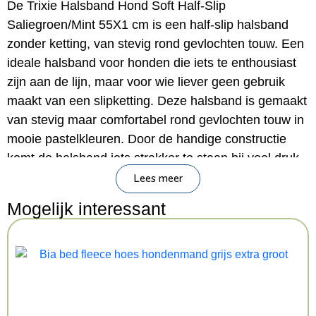
De Trixie Halsband Hond Soft Half-Slip
Saliegroen/Mint 55X1 cm is een half-slip halsband
zonder ketting, van stevig rond gevlochten touw. Een
ideale halsband voor honden die iets te enthousiast
zijn aan de lijn, maar voor wie liever geen gebruik
maakt van een slipketting. Deze halsband is gemaakt
van stevig maar comfortabel rond gevlochten touw in
mooie pastelkleuren. Door de handige constructie
komt de halsband iets strakker te staan bij veel druk,
maar zorgt de knoop, die je zelf kunt plaatsen voor
Lees meer
het juiste formaat, voor een blokkade die voorkomt
Mogelijk interessant
dat de halsband volledig strak trekt. Eenvoudig om-
en af te doen!
– Half-slip halsband voor de hond
– Geheel gemaakt van rond gevlochten touw, zonder
ketting