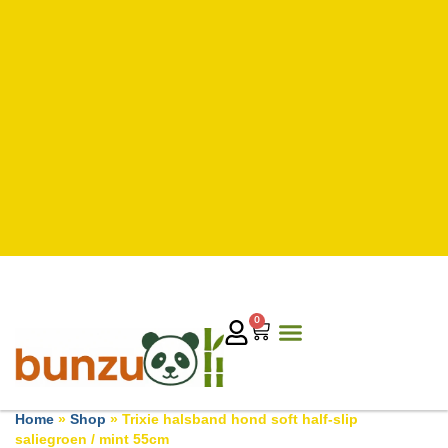
0
Home
»
Shop
»
Trixie halsband hond soft half-slip
saliegroen / mint 55cm