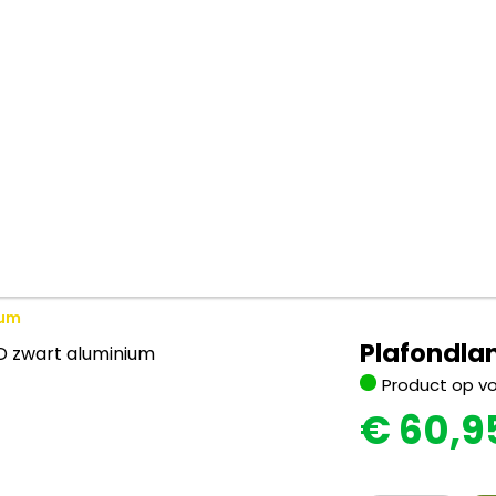
ium
Plafondla
Product op v
€
60,9