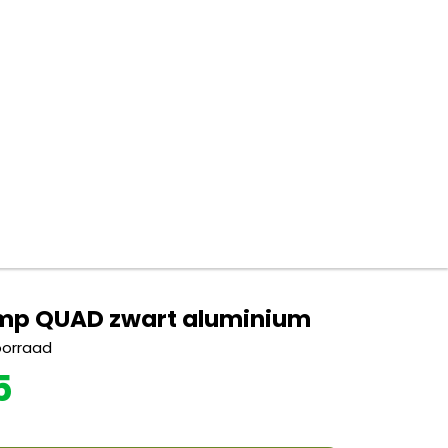
mp QUAD zwart aluminium
oorraad
5