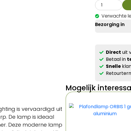
Verwachte le
Bezorging in
Direct
uit 
Betaal in
t
Snelle
klan
Retourterm
Mogelijk interess
hting is vervaardigd uit
p. De lamp is ideaal
mer. Deze moderne lamp