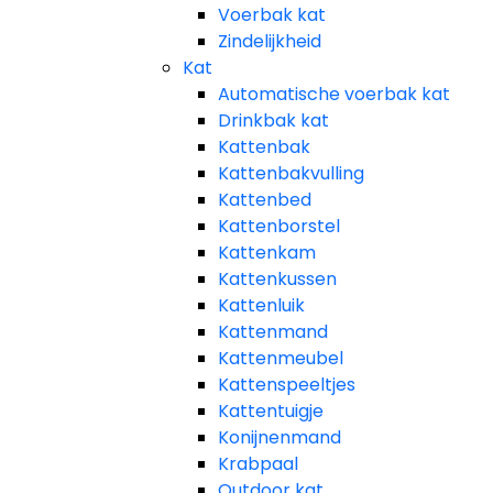
Voerbak kat
Zindelijkheid
Kat
Automatische voerbak kat
Drinkbak kat
Kattenbak
Kattenbakvulling
Kattenbed
Kattenborstel
Kattenkam
Kattenkussen
Kattenluik
Kattenmand
Kattenmeubel
Kattenspeeltjes
Kattentuigje
Konijnenmand
Krabpaal​
Outdoor kat