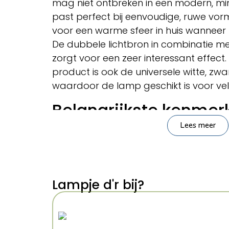
mag niet ontbreken in een modern, minim
past perfect bij eenvoudige, ruwe vorme
voor een warme sfeer in huis wanneer 
De dubbele lichtbron in combinatie me
zorgt voor een zeer interessant effect.
product is ook de universele witte, zwart
waardoor de lamp geschikt is voor vele 
Belangrijkste kenmer
Lees meer
Merk:
Sollux Lighting
Serie:
Deep Space
Categorie:
Verlichting > Plafondla
Kleur:
Zwart
Lampje d'r bij?
Stijl:
modern
Materiaal:
aluminium
Vorm:
rechthoek
Toepassing:
Gang, hal, woonkamer