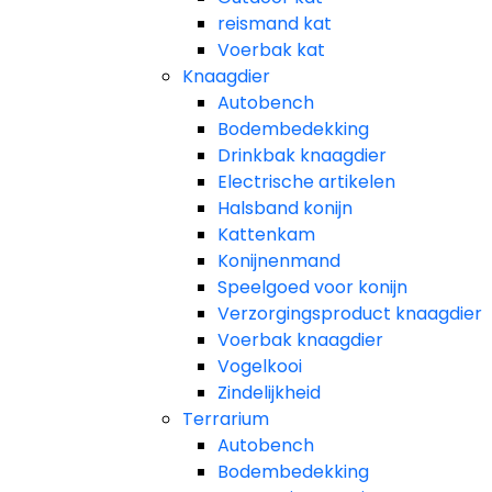
reismand kat​
Voerbak kat
Knaagdier
Autobench
Bodembedekking
Drinkbak knaagdier
Electrische artikelen
Halsband konijn
Kattenkam
Konijnenmand
Speelgoed voor konijn​
Verzorgingsproduct knaagdier
Voerbak knaagdier
Vogelkooi
Zindelijkheid
Terrarium
Autobench
Bodembedekking