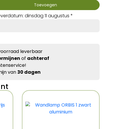
Toevoegen
verdatum: dinsdag 11 augustus *
voorraad leverbaar
ermijnen
of
achteraf
tenservice!
ijn van
30 dagen
ant