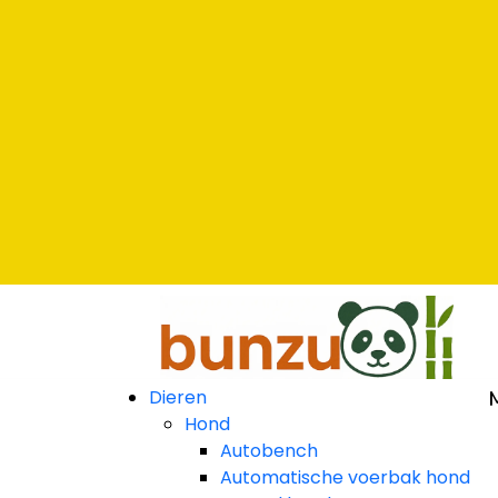
ar
Klarna
ar
Klarna
ar
Klarna
Dieren
Hond
Autobench
Automatische voerbak hond