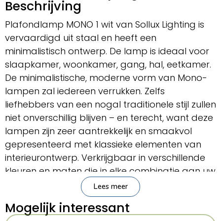
Beschrijving
Plafondlamp MONO 1 wit van Sollux Lighting is
vervaardigd uit staal en heeft een
minimalistisch ontwerp. De lamp is ideaal voor
slaapkamer, woonkamer, gang, hal, eetkamer.
De minimalistische, moderne vorm van Mono-
lampen zal iedereen verrukken. Zelfs
liefhebbers van een nogal traditionele stijl zullen
niet onverschillig blijven – en terecht, want deze
lampen zijn zeer aantrekkelijk en smaakvol
gepresenteerd met klassieke elementen van
interieurontwerp. Verkrijgbaar in verschillende
kleuren en maten die in elke combinatie aan uw
behoeften kunnen worden aangepast, voegen
Lees meer
designer plafondlampen met een verfijnde,
Mogelijk interessant
minimalistische stijl toe aan het karakter van de