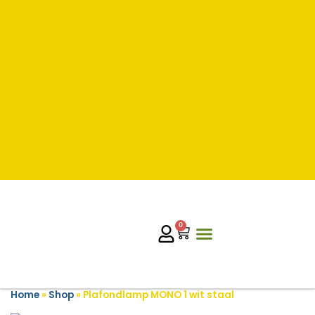
0
Home
»
Shop
»
Plafondlamp MONO 1 wit staal