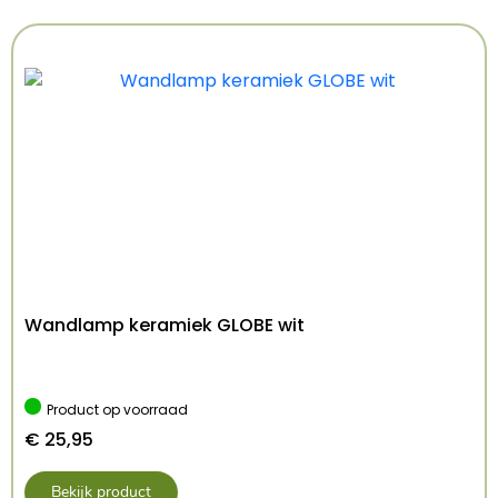
Aantal lichtbronnen:
1
Maximaal vermogen per lichtbron:
max 10W
LED W
Lichtbron inbegrepen:
NEE
IP-klasse:
IP20
Afmetingen:
lengte 14.0 cm, breedte 14.0 cm,
hoogte 11.0 cm
Gewicht:
0,9kg
EAN-code:
5902622425689
Wandlamp keramiek GLOBE wit
Product op voorraad
€
25,95
Bekijk product