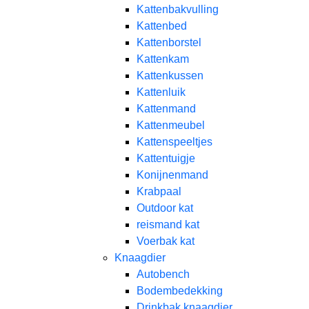
Kattenbakvulling
Kattenbed
Kattenborstel
Kattenkam
Kattenkussen
Kattenluik
Kattenmand
Kattenmeubel
Kattenspeeltjes
Kattentuigje
Konijnenmand
Krabpaal​
Outdoor kat
reismand kat​
Voerbak kat
Knaagdier
Autobench
Bodembedekking
Drinkbak knaagdier