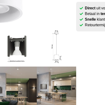
Direct
uit v
Betaal in
te
Snelle
klant
Retourtermi