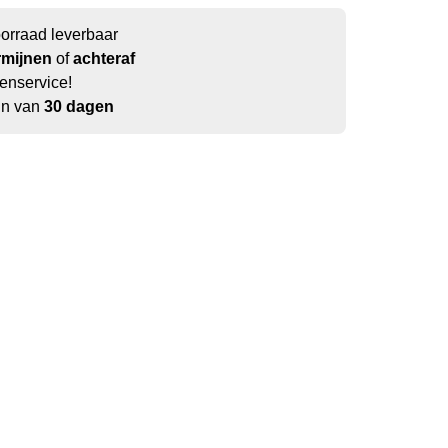
oorraad leverbaar
rmijnen
of
achteraf
enservice!
jn van
30 dagen