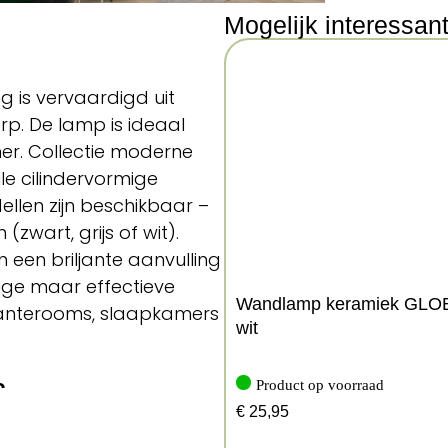
Mogelijk interessan
g is vervaardigd uit
p. De lamp is ideaal
er. Collectie moderne
le cilindervormige
len zijn beschikbaar –
(zwart, grijs of wit).
n een briljante aanvulling
dige maar effectieve
Wandlamp keramiek GLO
, anterooms, slaapkamers
wit
n
Product op voorraad
€
25,95