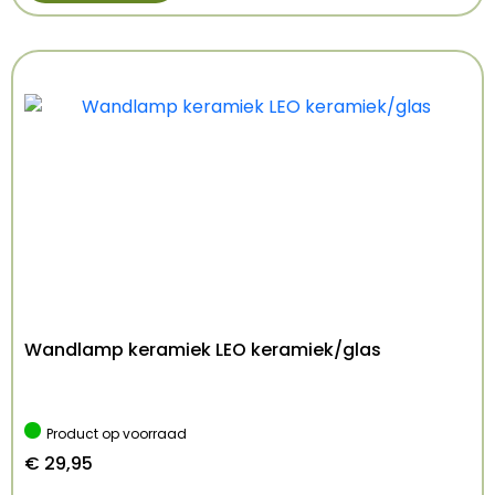
LED W
Lichtbron inbegrepen:
NEE
IP-klasse:
IP20
Afmetingen:
lengte 10.0 cm, breedte 10.0 cm,
hoogte 10.0 cm
Gewicht:
0,5kg
EAN-code:
5902622425023
Wandlamp keramiek LEO keramiek/glas
Product op voorraad
€
29,95