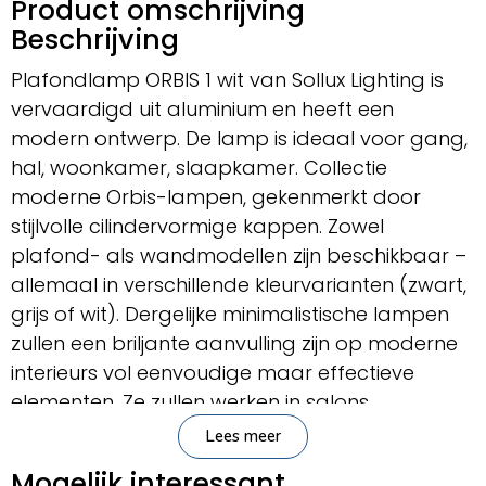
Product omschrijving
Beschrijving
Plafondlamp ORBIS 1 wit van Sollux Lighting is
vervaardigd uit aluminium en heeft een
modern ontwerp. De lamp is ideaal voor gang,
hal, woonkamer, slaapkamer. Collectie
moderne Orbis-lampen, gekenmerkt door
stijlvolle cilindervormige kappen. Zowel
plafond- als wandmodellen zijn beschikbaar –
allemaal in verschillende kleurvarianten (zwart,
grijs of wit). Dergelijke minimalistische lampen
zullen een briljante aanvulling zijn op moderne
interieurs vol eenvoudige maar effectieve
elementen. Ze zullen werken in salons,
anterooms, slaapkamers en kinderkamers.
Lees meer
Belangrijkste kenmerken
Mogelijk interessant