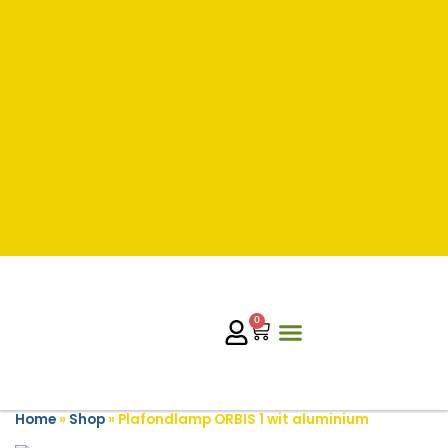
0
Home
»
Shop
»
Plafondlamp ORBIS 1 wit aluminium