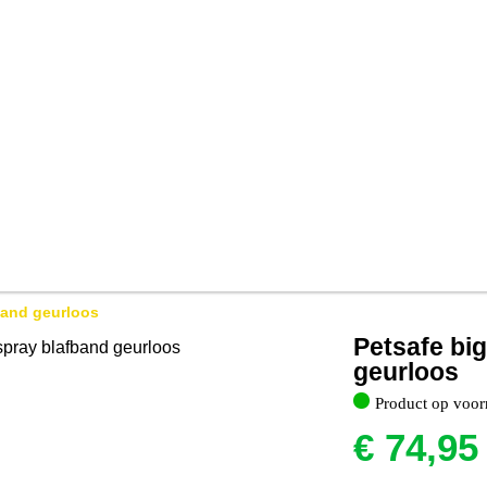
band geurloos
Petsafe bi
geurloos
Product op voor
€
74,95