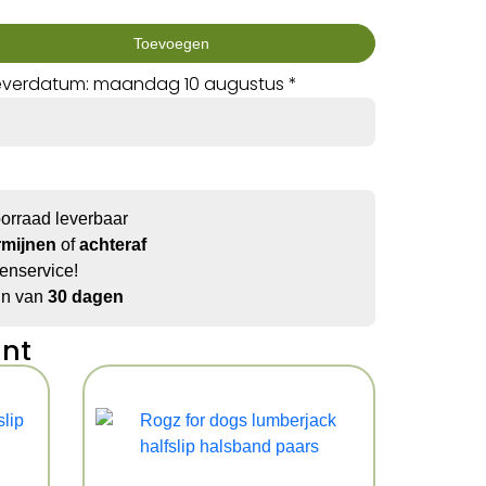
Toevoegen
everdatum: maandag 10 augustus *
oorraad leverbaar
rmijnen
of
achteraf
enservice!
jn van
30 dagen
ant