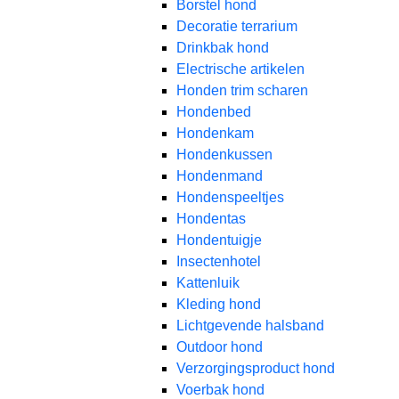
Borstel hond
Decoratie terrarium
Drinkbak hond
Electrische artikelen
Honden trim scharen
Hondenbed
Hondenkam
Hondenkussen
Hondenmand
Hondenspeeltjes
Hondentas
Hondentuigje
Insectenhotel
Kattenluik
Kleding hond
Lichtgevende halsband
Outdoor hond
Verzorgingsproduct hond
Voerbak hond