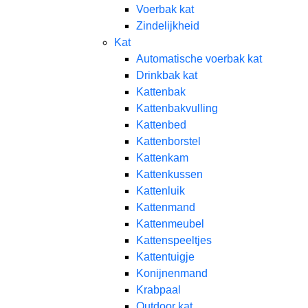
Voerbak kat
Zindelijkheid
Kat
Automatische voerbak kat
Drinkbak kat
Kattenbak
Kattenbakvulling
Kattenbed
Kattenborstel
Kattenkam
Kattenkussen
Kattenluik
Kattenmand
Kattenmeubel
Kattenspeeltjes
Kattentuigje
Konijnenmand
Krabpaal​
Outdoor kat