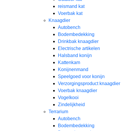
reismand kat​
Voerbak kat
Knaagdier
Autobench
Bodembedekking
Drinkbak knaagdier
Electrische artikelen
Halsband konijn
Kattenkam
Konijnenmand
Speelgoed voor konijn​
Verzorgingsproduct knaagdier
Voerbak knaagdier
Vogelkooi
Zindelijkheid
Terrarium
Autobench
Bodembedekking