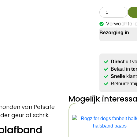
Verwachte l
Bezorging in
Direct
uit v
Betaal in
te
Snelle
klant
Retourtermi
Mogelijk interess
 honden van Petsafe
der geur of schrik.
 blafband