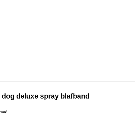
g dog deluxe spray blafband
raad