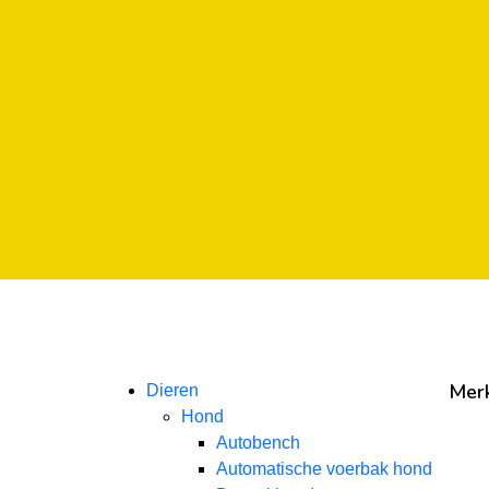
ar
Klarna
ar
Klarna
ar
Klarna
Mer
Dieren
Hond
Autobench
Automatische voerbak hond