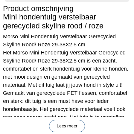
Product omschrijving
Mini hondentuig verstelbaar
gerecycled skyline rood / roze
Morso Mini Hondentuig Verstelbaar Gerecycled
Skyline Rood/ Roze 29-38X2,5 cm
Het Morso Mini Hondentuig Verstelbaar Gerecycled
Skyline Rood/ Roze 29-38X2,5 cm is een zacht,
comfortabel en sterk hondentuig voor kleine honden,
met mooi design en gemaakt van gerecycled
materiaal. Met dit tuig laat jij jouw hond in style uit!
Gemaakt van gerecyclede PET flessen, comfortabel
en sterk: dit tuig is een must have voor ieder
hondenbaasje. Het gerecyclede materiaal voelt ook
nog eens enorm zacht aan. Het tuig is te verstellen,
waardoor het helemaal passend te maken is voor
Lees meer
jouw hond. Het tuigje is te wassen op 40 graden