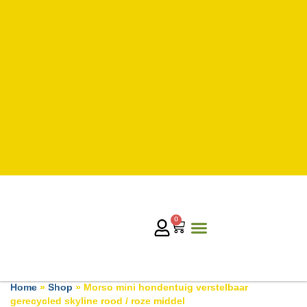
0
Home
»
Shop
»
Morso mini hondentuig verstelbaar
gerecycled skyline rood / roze middel