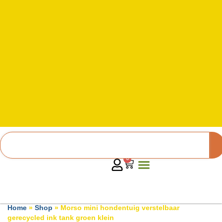
0
Home
»
Shop
»
Morso mini hondentuig verstelbaar
gerecycled ink tank groen klein