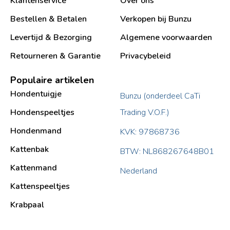
Klantenservice
Over ons
Bestellen & Betalen
Verkopen bij Bunzu
Levertijd & Bezorging
Algemene voorwaarden
Retourneren & Garantie
Privacybeleid
Populaire artikelen
Hondentuigje
Bunzu (onderdeel CaTi
Hondenspeeltjes
Trading V.O.F.)
Hondenmand
KVK: 97868736
Kattenbak
BTW: NL868267648B01
Kattenmand
Nederland
Kattenspeeltjes
Krabpaal​