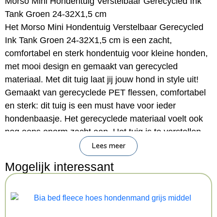
Morso Mini Hondentuig Verstelbaar Gerecycled Ink
Tank Groen 24-32X1,5 cm
Het Morso Mini Hondentuig Verstelbaar Gerecycled
Ink Tank Groen 24-32X1,5 cm is een zacht,
comfortabel en sterk hondentuig voor kleine honden,
met mooi design en gemaakt van gerecycled
materiaal. Met dit tuig laat jij jouw hond in style uit!
Gemaakt van gerecyclede PET flessen, comfortabel
en sterk: dit tuig is een must have voor ieder
hondenbaasje. Het gerecyclede materiaal voelt ook
nog eens enorm zacht aan. Het tuig is te verstellen,
waardoor het helemaal passend te maken is voor
Lees meer
jouw hond. Het tuigje is te wassen op 40 graden
Mogelijk interessant
Celsius.
– Hondentuig voor kleine honden van Morso
– Gemaakt van gerecyclede PET flessen