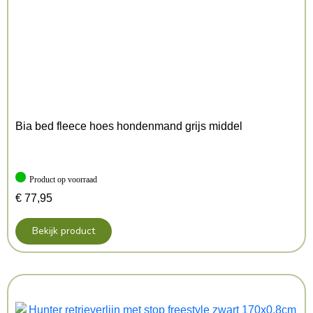
– Te verstellen
– Voelt zacht aan
– Te wassen op 40 graden Celsius
Afmeting: 24-32X1,5 cm
Kenmerken: 24-32×1.5 cm
Kleur: Groen
Bia bed fleece hoes hondenmand grijs middel
Product op voorraad
€
77,95
Bekijk product