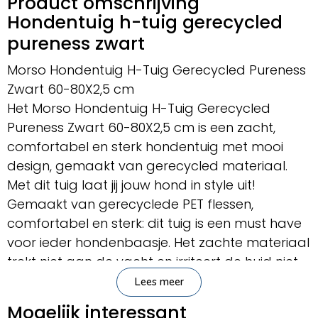
Product omschrijving
Hondentuig h-tuig gerecycled
pureness zwart
Morso Hondentuig H-Tuig Gerecycled Pureness
Zwart 60-80X2,5 cm
Het Morso Hondentuig H-Tuig Gerecycled
Pureness Zwart 60-80X2,5 cm is een zacht,
comfortabel en sterk hondentuig met mooi
design, gemaakt van gerecycled materiaal.
Met dit tuig laat jij jouw hond in style uit!
Gemaakt van gerecyclede PET flessen,
comfortabel en sterk: dit tuig is een must have
voor ieder hondenbaasje. Het zachte materiaal
trekt niet aan de vacht en irriteert de huid niet.
Het tuig is op vijf plekken te verstellen,
Lees meer
waardoor het helemaal passend te maken is
Mogelijk interessant