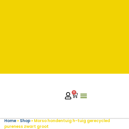
0
Home
»
Shop
»
Morso hondentuig h-tuig gerecycled
pureness zwart groot