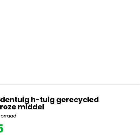
dentuig h-tuig gerecycled
 roze middel
oorraad
5