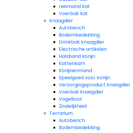
reismand kat​
Voerbak kat
Knaagdier
Autobench
Bodembedekking
Drinkbak knaagdier
Electrische artikelen
Halsband konijn
Kattenkam
Konijnenmand
Speelgoed voor konijn​
Verzorgingsproduct knaagdier
Voerbak knaagdier
Vogelkooi
Zindelijkheid
Terrarium
Autobench
Bodembedekking