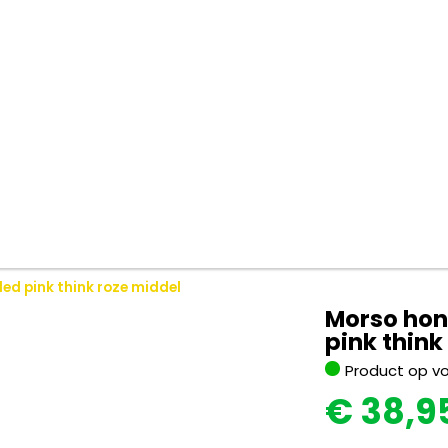
ed pink think roze middel
Morso hon
pink think
Product op v
€
38,9