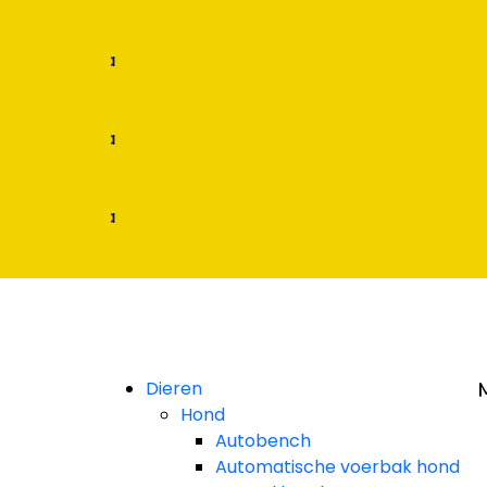
rbaar
et Klarna
rbaar
et Klarna
rbaar
et Klarna
Dieren
Hond
Autobench
Automatische voerbak hond