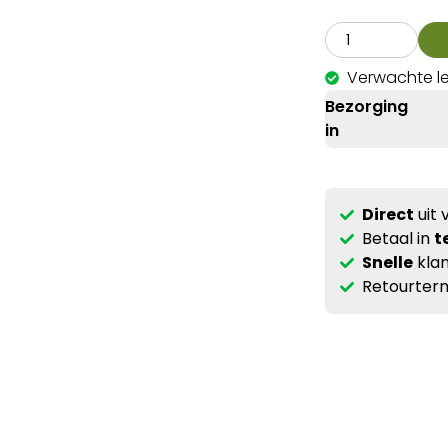
Verwachte l
Bezorging
in
Direct
uit 
Betaal in
t
Snelle
klan
Retourterm