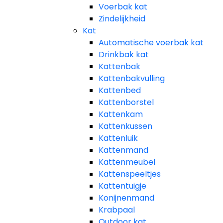
Voerbak kat
Zindelijkheid
Kat
Automatische voerbak kat
Drinkbak kat
Kattenbak
Kattenbakvulling
Kattenbed
Kattenborstel
Kattenkam
Kattenkussen
Kattenluik
Kattenmand
Kattenmeubel
Kattenspeeltjes
Kattentuigje
Konijnenmand
Krabpaal​
Outdoor kat