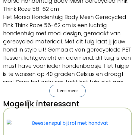
Morso Hondentuig Body Mesh Gerecycled Pink
Think Roze 56-62 cm
Het Morso Hondentuig Body Mesh Gerecycled
Pink Think Roze 56-62 cm is een luchtig
hondentuig met mooi design, gemaakt van
gerecycled materiaal. Met dit tuig laat jij jouw
hond in style uit! Gemaakt van gerecyclede PET
flessen, lichtgewicht en ademend: dit tuig is een
must have voor ieder hondenbaasje. Het tuigje
is te wassen op 40 graden Celsius en droogt
snel. Door het ontwerp trekt het tuig niet aan
de vacht.
Lees meer
Mogelijk interessant
– Hondentuig van Morso
– Ademend materiaal
– Gemaakt van gerecyclede PET flessen
– Te wassen op 40 graden Celsius