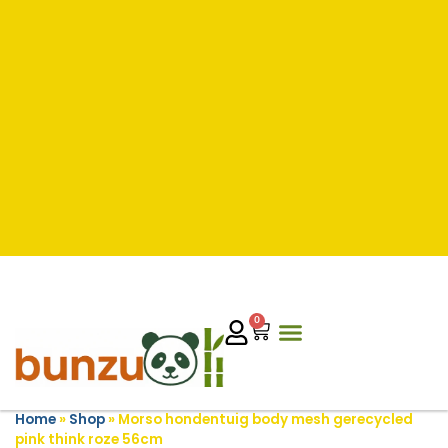
0
Home
»
Shop
»
Morso hondentuig body mesh gerecycled
pink think roze 56cm