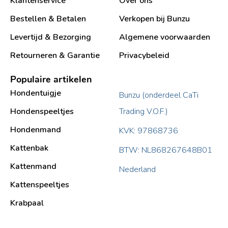
Klantenservice
Over ons
Bestellen & Betalen
Verkopen bij Bunzu
Levertijd & Bezorging
Algemene voorwaarden
Retourneren & Garantie
Privacybeleid
Populaire artikelen
Hondentuigje
Bunzu (onderdeel CaTi
Hondenspeeltjes
Trading V.O.F.)
Hondenmand
KVK: 97868736
Kattenbak
BTW: NL868267648B01
Kattenmand
Nederland
Kattenspeeltjes
Krabpaal​