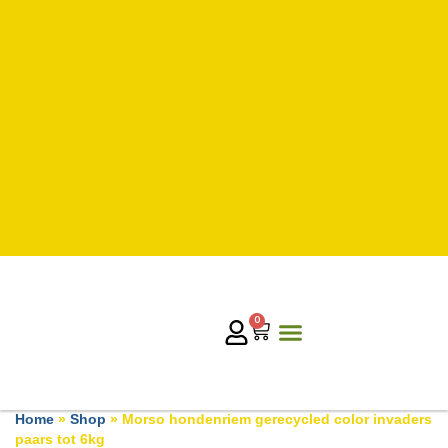
0
Home
»
Shop
»
Morso hondenriem gerecycled color invaders
paars tot 6kg