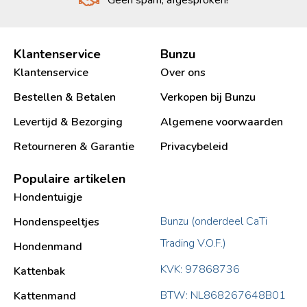
Geen spam, afgesproken!
Klantenservice
Bunzu
Klantenservice
Over ons
Bestellen & Betalen
Verkopen bij Bunzu
Levertijd & Bezorging
Algemene voorwaarden
Retourneren & Garantie
Privacybeleid
Populaire artikelen
Hondentuigje
Bunzu (onderdeel CaTi
Hondenspeeltjes
Trading V.O.F.)
Hondenmand
KVK: 97868736
Kattenbak
BTW: NL868267648B01
Kattenmand