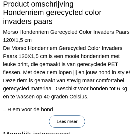
Product omschrijving
Hondenriem gerecycled color
invaders paars
Morso Hondenriem Gerecycled Color Invaders Paars
120X1,5 cm
De Morso Hondenriem Gerecycled Color Invaders
Paars 120X1,5 cm is een mooie hondenriem met
leuke print, die gemaakt is van gerecyclede PET
flessen. Met deze riem lopen jij en jouw hond in style!
Deze riem is gemaakt van stevig maar comfortabel
gerecycled materiaal. Geschikt voor honden tot 6 kg
en te wassen op 40 graden Celsius.
– Riem voor de hond
– Van gerecyclede PET flessen
Lees meer
– Te wassen op 40 graden Celsius
– Geschikt voor honden tot 6 kg