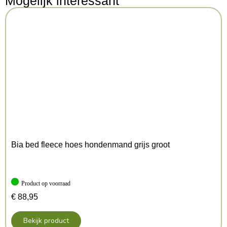
Mogelijk interessant
Afmeting: 120X1,5 cm
Kenmerken: 120×1.5 cm TOT 6 KG
Kleur: Paars
Bia bed fleece hoes hondenmand grijs groot
Product op voorraad
€
88,95
Bekijk product