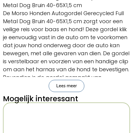
Metal Dog Bruin 40-65X1,5 cm
De Morso Honden Autogordel Gerecycled Full
Metal Dog Bruin 40-65X1,5 cm zorgt voor een
veilige reis voor baas en hond! Deze gordel klik
je eenvoudig vast in de auto om te voorkomen
dat jouw hond onderweg door de auto kan
bewegen, met alle gevaren van dien. De gordel
is verstelbaar en voorzien van een handige clip
om aan het harnas van de hond te bevestigen.
Bovendien is de gordel gemaakt van
gerecycled materiaal, een duurzame keuze
Lees meer
dus. Het leuke printje maakt de gordel
Mogelijk interessant
helemaal af!
Geschikt voor honden tot 20 kg.
– Autogordel voor de hond van Morso
– Van gerecycled materiaal