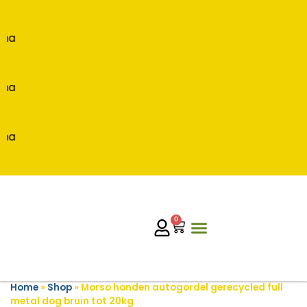
na
na
na
0
Home
»
Shop
»
Morso honden autogordel gerecycled full
metal dog bruin tot 20kg