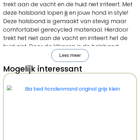
trekt aan de vacht en de huid niet irriteert. Met
deze halsband lopen jij en jouw hond in style!
Deze halsband is gemaakt van stevig maar
comfortabel gerecycled materiaal. Hierdoor
trekt het niet aan de vacht en irriteert het de
huid niet. Door de klikgesp is de halsband
eenvoudig om en af te doen.
Lees meer
Mogelijk interessant
– Halsband voor de hond
– Van gerecycled materiaal
– Trekt niet aan de vacht en irriteert de huid
niet
– Met klikgesp sluiting
Afmeting: 30-42X1,5 cm
Kenmerken: 30-42×1.5 cm
Kleur: Meerkleurig