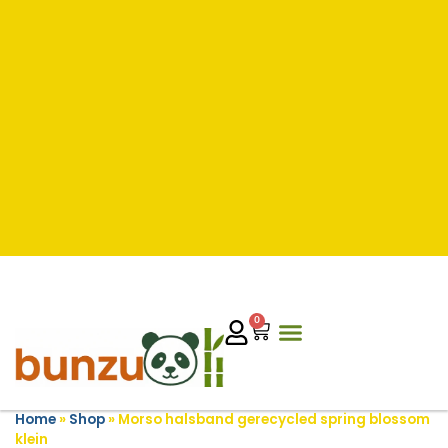
0
Home
»
Shop
»
Morso halsband gerecycled spring blossom
klein