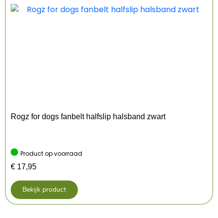
– In één beweging aan te trekken
Maat: mini-mini XS
Afmeting: 40-53 cm
Geschikt voor honden met een gewicht van 4-7 kg
Kenmerken: MINI MINI/40-53 cm
Kleur: Zwart
Rogz for dogs fanbelt halfslip halsband zwart
Product op voorraad
€
17,95
Bekijk product