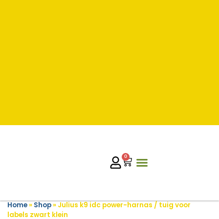
0
Home
»
Shop
»
Julius k9 idc power-harnas / tuig voor
labels zwart klein