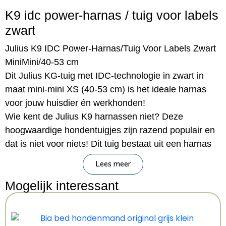
K9 idc power-harnas / tuig voor labels
zwart
Julius K9 IDC Power-Harnas/Tuig Voor Labels Zwart
MiniMini/40-53 cm
Dit Julius KG-tuig met IDC-technologie in zwart in
maat mini-mini XS (40-53 cm) is het ideale harnas
voor jouw huisdier én werkhonden!
Wie kent de Julius K9 harnassen niet? Deze
hoogwaardige hondentuigjes zijn razend populair en
dat is niet voor niets! Dit tuig bestaat uit een harnas
met een borstband en een buikband. De borstband
Lees meer
en buikband zijn heel gemakkelijk op maat te maken
Mogelijk interessant
en door het kliksysteem van de buikband is het
harnas heel eenvoudig in één handbeweging over het
hoofd van de hond heen aan te trekken. Door de
Innova Dog Comfort-technologie (IDC) is het tuig