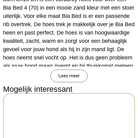
Bia Bed 4 (70) in een mooie zand kleur met een stoer
uiterlijk. Voor elke maat Bia Bed is er een passende
rib overtrek. De hoes trek je makkelijk over je Bia Bed
heen en past perfect. De hoes is van hoogwaardige
kwaliteit, zacht, warm en zorgt voor een behaaglijk
gevoel voor jouw hond als hij in zijn mand ligt. De
hoes neemt snel vocht op. Het is dus geen probleem
als jouw hond graag zwemt en bij thuiskomst meteen
(nat) in zijn mand gaat liggen. De hoes kun je in de
Lees meer
wasmachine wassen op 40 graden.
Mogelijk interessant
– Hoes voor Bia Bed maat 4 (70)
– Fleece overtrek in kleur zand
– Wassen op 40 graden
Afmeting: 85X70X15 cm
Kenmerken: BIA-4 85x70x15 cm