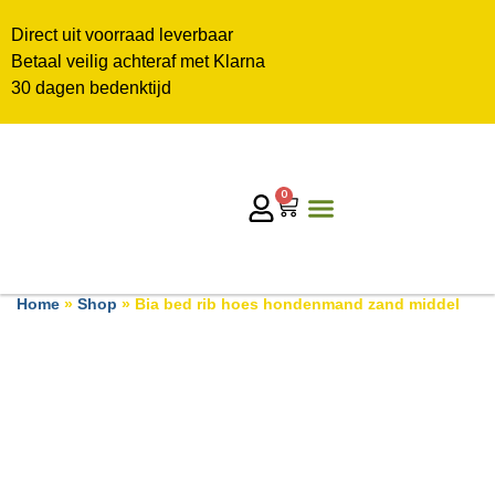
Direct uit voorraad leverbaar
Betaal veilig achteraf met Klarna
30 dagen bedenktijd
0
Home
»
Shop
»
Bia bed rib hoes hondenmand zand middel