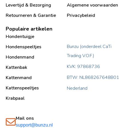
Levertijd & Bezorging
Algemene voorwaarden
Retourneren & Garantie
Privacybeleid
Populaire artikelen
Hondentuigje
Bunzu (onderdeel CaTi
Hondenspeeltjes
Trading V.O.F.)
Hondenmand
KVK: 97868736
Kattenbak
BTW: NL868267648B01
Kattenmand
Kattenspeeltjes
Nederland
Krabpaal​
Mail ons
support@bunzu.nl