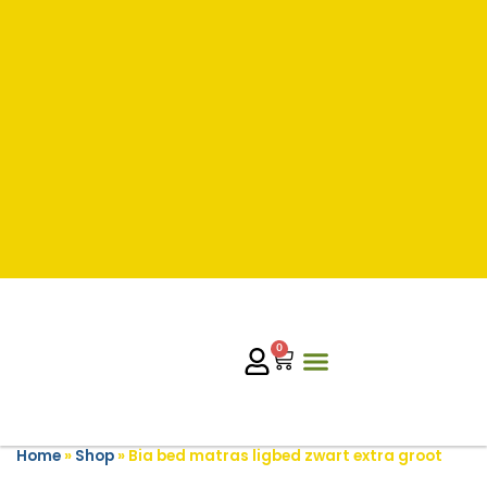
0
Home
»
Shop
»
Bia bed matras ligbed zwart extra groot