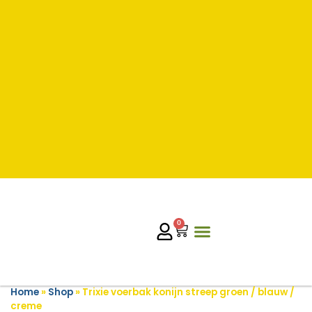
0
Home
»
Shop
»
Trixie voerbak konijn streep groen / blauw /
creme