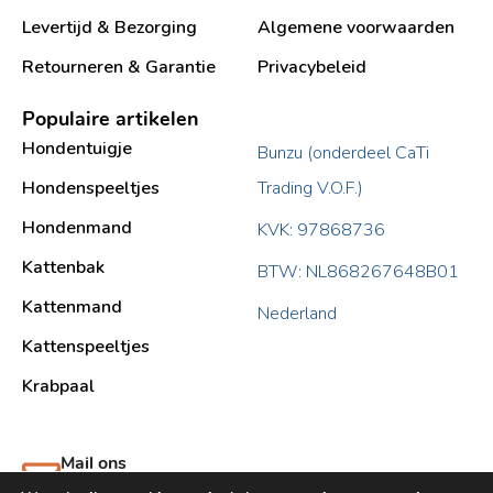
Levertijd & Bezorging
Algemene voorwaarden
Retourneren & Garantie
Privacybeleid
Populaire artikelen
Hondentuigje
Bunzu (onderdeel CaTi
Hondenspeeltjes
Trading V.O.F.)
Hondenmand
KVK: 97868736
Kattenbak
BTW: NL868267648B01
Kattenmand
Nederland
Kattenspeeltjes
Krabpaal​
Mail ons
support@bunzu.nl