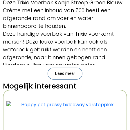
Deze Trixie Voerbak Konijn Streep Groen Blauw
Crème met een inhoud van 500 heeft een
afgeronde rand om voer en water
binnenboord te houden.
Deze handige voerbak van Trixie voorkomt
morsen! Deze leuke voerbak kan ook als
waterbak gebruikt worden en heeft een
afgeronde, naar binnen gebogen rand.
Hierdoor zullen voer en water beter
binnenboord blijven, zonder dat het comfort
Lees meer
van jouw dier verloren gaat. De bak heeft een
Mogelijk interessant
leuk motief van gekleurde strepen en is
gemaakt van keramiek.
Deze bak is ook te gebruiken als zandbad voor
dwerghamsters!
– Keramische voerbak van 16 cm doorsnee