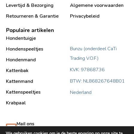
Levertijd & Bezorging
Algemene voorwaarden
Retourneren & Garantie
Privacybeleid
Populaire artikelen
Hondentuigje
Bunzu (onderdeel CaTi
Hondenspeeltjes
Trading V.O.F.)
Hondenmand
KVK: 97868736
Kattenbak
BTW: NL868267648B01
Kattenmand
Kattenspeeltjes
Nederland
Krabpaal​
Mail ons
support@bunzu.nl
We gebruiken cookies om je de beste ervaring op onze site te