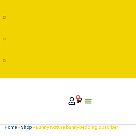
a
a
a
0
Home
»
Shop
»
Bunny nature bunnybedding absorber