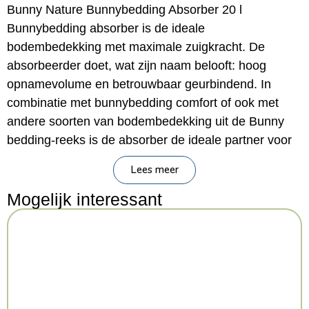
Bunny Nature Bunnybedding Absorber 20 l
Bunnybedding absorber is de ideale
bodembedekking met maximale zuigkracht. De
absorbeerder doet, wat zijn naam belooft: hoog
opnamevolume en betrouwbaar geurbindend. In
combinatie met bunnybedding comfort of ook met
andere soorten van bodembedekking uit de Bunny
bedding-reeks is de absorber de ideale partner voor
de bodembedekking om steeds een aangename geur
Lees meer
te hebben en wekenlang voor het droogste strooisel
te zorgen. Leg bunnybedding absorber direct op de
Mogelijk interessant
bodem van de kooi/het hok tot op een hoogte van
ongeveer 2 cm. Strooi daar bv. bunnybedding comfort
bovenop of een van de andere bunnybedding
varianten. Voor de natuurlijke reiniging van de kooi is
het product care natural geschikt – 100% natuur –
geen chemische additieven. Bunnybedding absorber