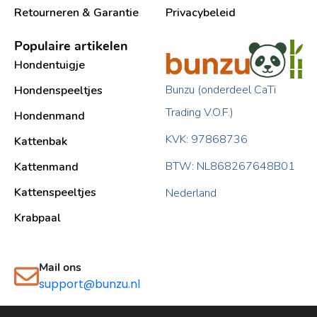
Retourneren & Garantie
Privacybeleid
Populaire artikelen
Hondentuigje
Bunzu (onderdeel CaTi
Hondenspeeltjes
Trading V.O.F.)
Hondenmand
KVK: 97868736
Kattenbak
BTW: NL868267648B01
Kattenmand
Kattenspeeltjes
Nederland
Krabpaal​
Mail ons
support@bunzu.nl