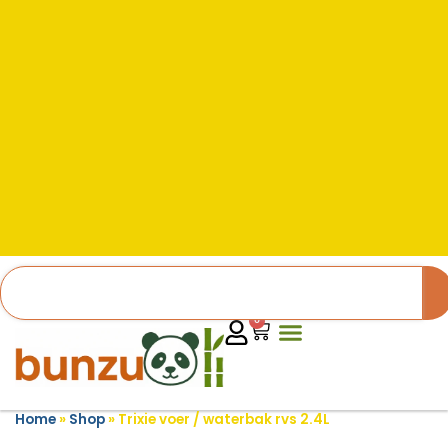
0
Home
»
Shop
»
Trixie voer / waterbak rvs 2.4L