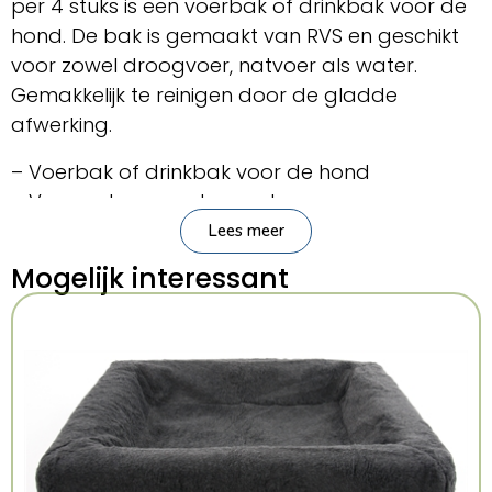
per 4 stuks is een voerbak of drinkbak voor de
hond. De bak is gemaakt van RVS en geschikt
voor zowel droogvoer, natvoer als water.
Gemakkelijk te reinigen door de gladde
afwerking.
– Voerbak of drinkbak voor de hond
– Voor natvoer, water en droogvoer
– Gemaakt van RVS
Lees meer
Mogelijk interessant
Afmetingen: 25 cm
Inhoud: 2,4 l
Wordt geleverd per 4 stuks
Kenmerken: 25×25 cm 2.4 L 4 Stuks
Kleur: Meerkleurig