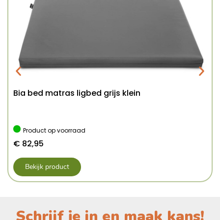
Bia bed matras ligbed grijs klein
Product op voorraad
€
82,95
Bekijk product
Schrijf je in en maak kans!