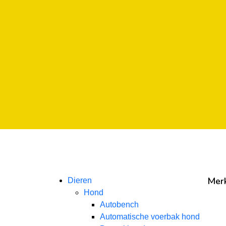
arna
arna
arna
Mer
Dieren
Hond
Autobench
Automatische voerbak hond