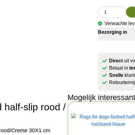
Verwachte lev
Bezorging in
Direct
uit v
Betaal in
te
Snelle
klant
Retourtermi
Mogelijk interessan
half-slip rood /
p Rood/Creme 30X1 cm