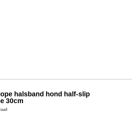
 rope halsband hond half-slip
me 30cm
raad