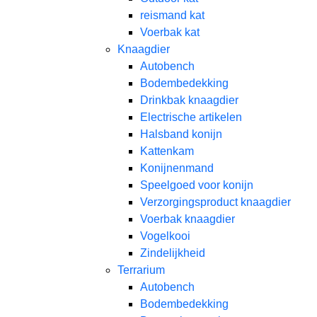
reismand kat​
Voerbak kat
Knaagdier
Autobench
Bodembedekking
Drinkbak knaagdier
Electrische artikelen
Halsband konijn
Kattenkam
Konijnenmand
Speelgoed voor konijn​
Verzorgingsproduct knaagdier
Voerbak knaagdier
Vogelkooi
Zindelijkheid
Terrarium
Autobench
Bodembedekking