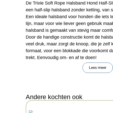
De Trixie Soft Rope Halsband Hond Half-S
een half-slip halsband zonder ketting, van
Een ideale halsband voor honden die iets te
lijn, maar voor wie liever geen gebruik maa
halsband is gemaakt van stevig maar comf
Door de handige constructie komt de halsban
veel druk, maar zorgt de knoop, die je zelf 
formaat, voor een blokkade die voorkomt da
trekt. Eenvoudig om- en af te doen!
Lees meer
– Half-slip halsband voor de hond
– Geheel gemaakt van rond gewoven touw, 
– Trekt niet volledig strak door de knoop di
– Knoop zelf te plaatsen voor juist formaat
– Eenvoudig aan en uit te trekken
Andere kochten ook
Afmeting: 30X1 cm