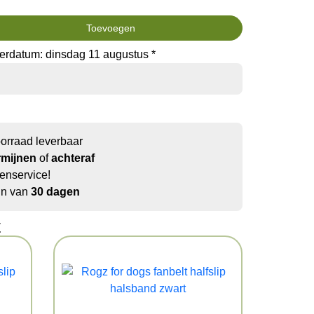
Toevoegen
erdatum: dinsdag 11 augustus *
oorraad leverbaar
rmijnen
of
achteraf
enservice!
jn van
30 dagen
t