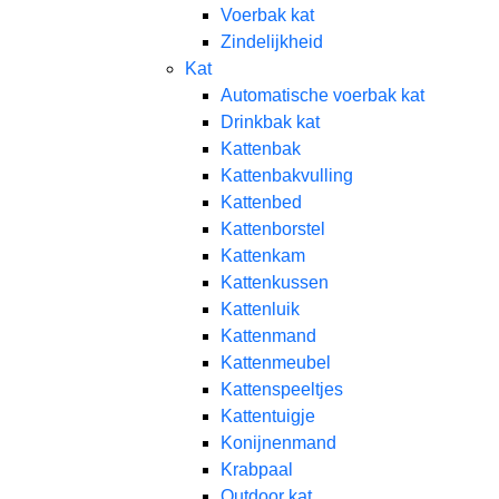
Voerbak kat
Zindelijkheid
Kat
Automatische voerbak kat
Drinkbak kat
Kattenbak
Kattenbakvulling
Kattenbed
Kattenborstel
Kattenkam
Kattenkussen
Kattenluik
Kattenmand
Kattenmeubel
Kattenspeeltjes
Kattentuigje
Konijnenmand
Krabpaal​
Outdoor kat