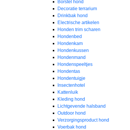
Borstel hond
Decoratie terrarium
Drinkbak hond
Electrische artikelen
Honden trim scharen
Hondenbed
Hondenkam
Hondenkussen
Hondenmand
Hondenspeeltjes
Hondentas
Hondentuigje
Insectenhotel
Kattenluik
Kleding hond
Lichtgevende halsband
Outdoor hond
Verzorgingsproduct hond
Voerbak hond