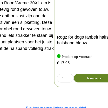
lip Rood/Creme 30X1 cm is
 stevig rond gewoven touw.
 enthousiast zijn aan de
kt van een slipketting. Deze
ortabel rond gewoven touw.
d iets strakker te staan bij
Rogz for dogs fanbelt halfs
kunt plaatsen voor het juiste
halsband blauw
t de halsband volledig strak
Product op voorraad
€
17,95
zonder ketting
e als blokkade dient
Toevoegen