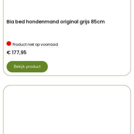
– Trekt niet volledig strak door de gesp die als
blokkade dient
– Verstelbaar formaat
Bia bed hondenmand original grijs 85cm
– Eenvoudig aan en uit te trekken
– Voorzien van reflecterende stiksels
Afmeting: 33-42X3,5 cm
Product niet op voorraad
Kenmerken: 33-42×3.5 cm
€
177,95
Kleur: Grijs
Bekijk product