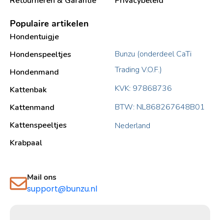
Retourneren & Garantie
Privacybeleid
Populaire artikelen
Hondentuigje
Bunzu (onderdeel CaTi
Hondenspeeltjes
Trading V.O.F.)
Hondenmand
KVK: 97868736
Kattenbak
BTW: NL868267648B01
Kattenmand
Kattenspeeltjes
Nederland
Krabpaal​
Mail ons
support@bunzu.nl