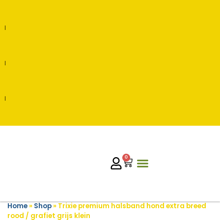
0
Home
»
Shop
»
Trixie premium halsband hond extra breed
rood / grafiet grijs klein