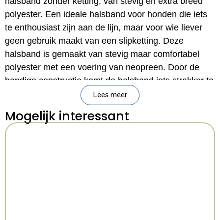
halsband zonder ketting, van stevig en extra breed
polyester. Een ideale halsband voor honden die iets
te enthousiast zijn aan de lijn, maar voor wie liever
geen gebruik maakt van een slipketting. Deze
halsband is gemaakt van stevig maar comfortabel
polyester met een voering van neopreen. Door de
handige constructie komt de halsband iets strakker te
staan bij veel druk, maar zorgt de gesp, die je zelf
Lees meer
kunt verstellen voor het juiste formaat, voor een
Mogelijk interessant
blokkade die voorkomt dat de halsband volledig strak
trekt. Eenvoudig om- en af te doen én voorzien van
een gesp die losschiet bij teveel druk. De stiksels in
de band zijn reflecterend, waardoor jouw hond goed
opvalt in het donker.
– Half-slip halsband voor de hond
– Gemaakt van polyester, zonder ketting