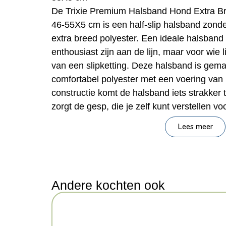
De Trixie Premium Halsband Hond Extra Bre
46-55X5 cm is een half-slip halsband zonder
extra breed polyester. Een ideale halsband 
enthousiast zijn aan de lijn, maar voor wie
van een slipketting. Deze halsband is gem
comfortabel polyester met een voering van
constructie komt de halsband iets strakker t
zorgt de gesp, die je zelf kunt verstellen vo
een blokkade die voorkomt dat de halsband v
Lees meer
Eenvoudig om- en af te doen én voorzien va
teveel druk. De stiksels in de band zijn ref
hond goed opvalt in het donker.
– Half-slip halsband voor de hond
Andere kochten ook
– Gemaakt van polyester, zonder ketting
– Trekt niet volledig strak door de gesp die
– Verstelbaar formaat