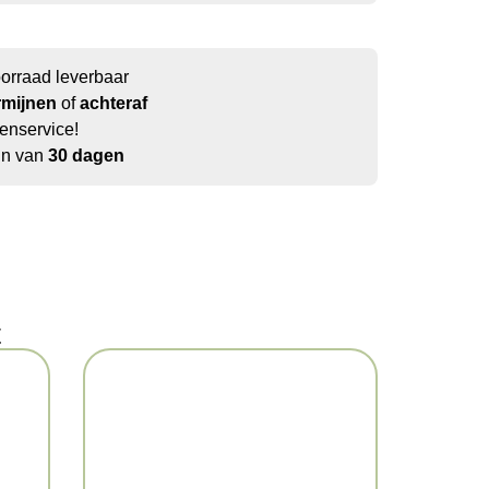
oorraad leverbaar
rmijnen
of
achteraf
enservice!
jn van
30 dagen
t