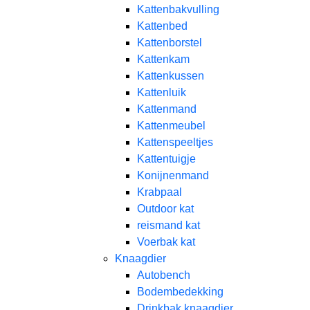
Kattenbakvulling
Kattenbed
Kattenborstel
Kattenkam
Kattenkussen
Kattenluik
Kattenmand
Kattenmeubel
Kattenspeeltjes
Kattentuigje
Konijnenmand
Krabpaal​
Outdoor kat
reismand kat​
Voerbak kat
Knaagdier
Autobench
Bodembedekking
Drinkbak knaagdier