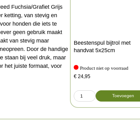
ed Fuchsia/Grafiet Grijs
 ketting, van stevig en
voor honden die iets te
 liever geen gebruik maakt
aakt van stevig maar
Beestenspul bijtrol met
 neopreen. Door de handige
handvat 5x25cm
e staan bij veel druk, maar
or het juiste formaat, voor
Product niet op voorraad
olledig strak trekt.
€
24,95
n een gesp die losschiet bij
lecterend, waardoor jouw
Toevoegen
 als blokkade dient