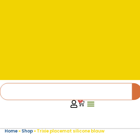
0
Home
»
Shop
»
Trixie placemat silicone blauw