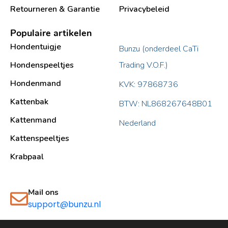
Retourneren & Garantie
Privacybeleid
Populaire artikelen
Hondentuigje
Bunzu (onderdeel CaTi
Hondenspeeltjes
Trading V.O.F.)
Hondenmand
KVK: 97868736
Kattenbak
BTW: NL868267648B01
Kattenmand
Nederland
Kattenspeeltjes
Krabpaal​
Mail ons
support@bunzu.nl