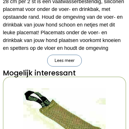
28 cm per 2 st is een vaatwasserbestendig, siliconen
placemat voor onder de voer- en drinkbak, met
opstaande rand. Houd de omgeving van de voer- en
drinkbak van jouw hond schoon en netjes met dit
leuke placemat! Placemats onder de voer- en
drinkbak van jouw hond plaatsen voorkomt knoeien
en spetters op de vloer en houdt de omgeving
schoner. Dit placemat is gemaakt van siliconen en
Lees meer
gemakkelijk schoon te maken. Bovendien is het
Mogelijk interessant
uitgerust met een opstaande rand, om gemorste
brokjes binnenboord te houden. Tot slot voorkomt
een placemat onder de bakken dat deze verschuiven
tijdens het eten. Vaatwasserbestendig en geschikt
voor bakken met een maximale doorsnede van 22
centimeter.
– Placemat voor onder de voer- en drinkbak van de