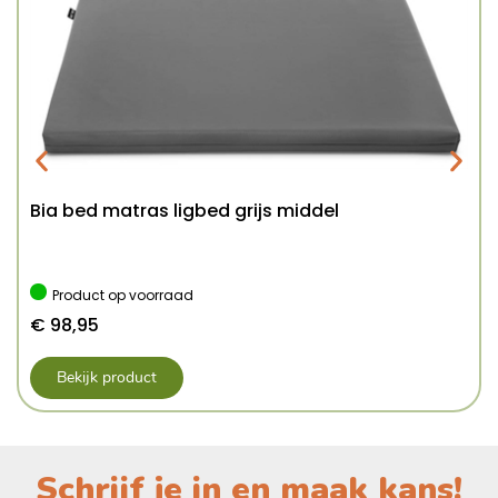
Bia bed matras ligbed grijs middel
Product op voorraad
€
98,95
Bekijk product
Schrijf je in en maak kans!