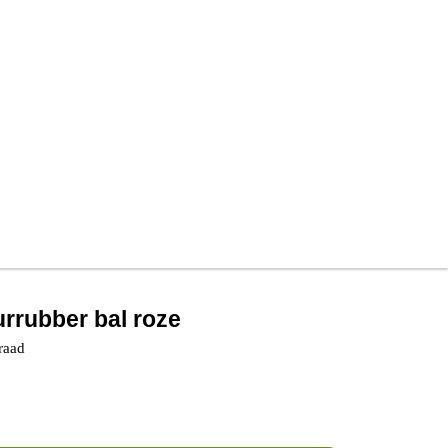
urrubber bal roze
raad