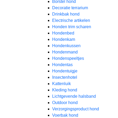
Borstel hond
Decoratie terrarium
Drinkbak hond
Electrische artikelen
Honden trim scharen
Hondenbed
Hondenkam
Hondenkussen
Hondenmand
Hondenspeeltjes
Hondentas
Hondentuigje
Insectenhotel
Kattenluik
Kleding hond
Lichtgevende halsband
Outdoor hond
Verzorgingsproduct hond
Voerbak hond