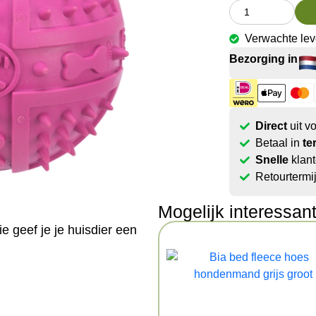
Verwachte le
Bezorging in
Direct
uit v
Betaal in
te
Snelle
klant
Retourtermi
Mogelijk interessan
e geef je je huisdier een