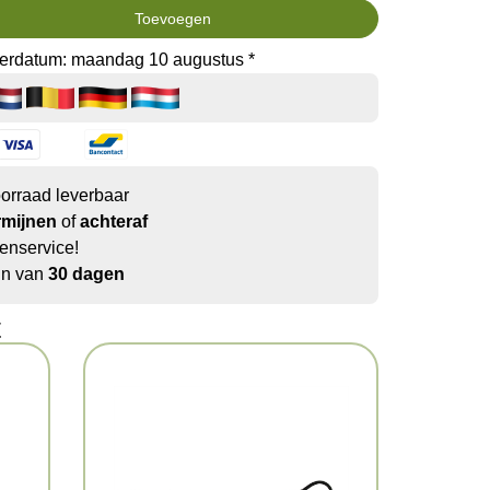
Toevoegen
verdatum: maandag 10 augustus *
oorraad leverbaar
rmijnen
of
achteraf
enservice!
jn van
30 dagen
t