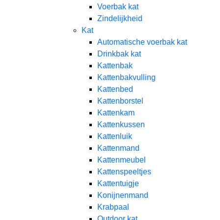
Voerbak kat
Zindelijkheid
Kat
Automatische voerbak kat
Drinkbak kat
Kattenbak
Kattenbakvulling
Kattenbed
Kattenborstel
Kattenkam
Kattenkussen
Kattenluik
Kattenmand
Kattenmeubel
Kattenspeeltjes
Kattentuigje
Konijnenmand
Krabpaal​
Outdoor kat