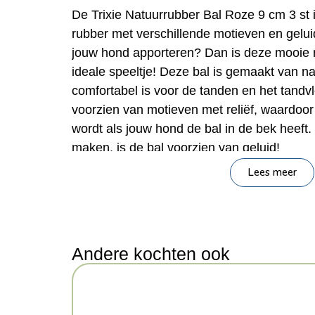
De Trixie Natuurrubber Bal Roze 9 cm 3 st 
rubber met verschillende motieven en geluid
jouw hond apporteren? Dan is deze mooie ro
ideale speeltje! Deze bal is gemaakt van n
comfortabel is voor de tanden en het tandvl
voorzien van motieven met reliëf, waardoo
wordt als jouw hond de bal in de bek heeft.
maken, is de bal voorzien van geluid!
Lees meer
– Hondenbal van natuurrubber
– Met geluid
– Diverse motieven
Afmeting: 9 cm
Andere kochten ook
Inhoud: 3 stuks
Kenmerken: 9x9x9 cm 3 Stuks
Kleur: Roze