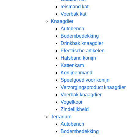
reismand kat​
Voerbak kat
Knaagdier
Autobench
Bodembedekking
Drinkbak knaagdier
Electrische artikelen
Halsband konijn
Kattenkam
Konijnenmand
Speelgoed voor konijn​
Verzorgingsproduct knaagdier
Voerbak knaagdier
Vogelkooi
Zindelijkheid
Terrarium
Autobench
Bodembedekking