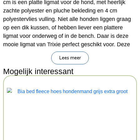
cm is een platte ligmat voor de hond, met heerlijk
zachte polyester en pluche bekleding en 4 cm
polyestervlies vulling. Niet alle honden liggen graag
op een dik kussen, of hebben liever een plattere
ligmat voor onderweg of in de bench. Daar is deze
mooie ligmat van Trixie perfect geschikt voor. Deze
Farello-mat heeft een 4 cm polyestervlies vulling
Lees meer
waardoor hij niet te dik maar toch comfortabel is,
ideaal voor honden die niet graag op een heel dik
Mogelijk interessant
kussen liggen. De ligmat is bekleed met polyester in
een mooie geweven stof en heerlijk zacht pluche,
zodat jij zelf kunt kiezen welke kant jij het liefste
boven wilt. De mat is wasbaar op 40 graden.
– Ligmat voor de hond
– Niet te dik maar toch comfortabel door 4 cm
polyestervlies vulling