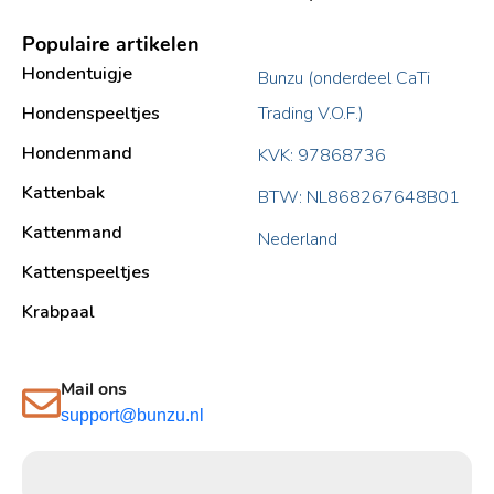
Populaire artikelen
Hondentuigje
Bunzu (onderdeel CaTi
Hondenspeeltjes
Trading V.O.F.)
Hondenmand
KVK: 97868736
Kattenbak
BTW: NL868267648B01
Kattenmand
Nederland
Kattenspeeltjes
Krabpaal​
Mail ons
support@bunzu.nl