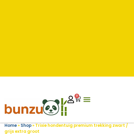
0
Home
»
Shop
»
Trixie hondentuig premium trekking zwart /
grijs extra groot