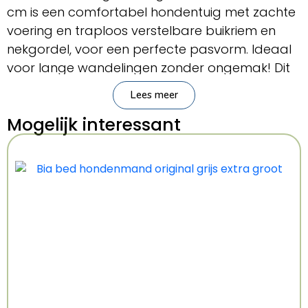
cm is een comfortabel hondentuig met zachte
voering en traploos verstelbare buikriem en
nekgordel, voor een perfecte pasvorm. Ideaal
voor lange wandelingen zonder ongemak! Dit
fijne tuig van singelband heeft een zachte
Lees meer
voering, waardoor het heerlijk comfortabel
Mogelijk interessant
draagt. Op de buik vind je een extra aanlijn-ring
en het tuig is voorzien van extra oogjes om
bijvoorbeeld de hondenpenning of een lampje
aan vast te maken. Ontworpen in
overeenstemming met het dierenwelzijn
volgens wet en regelgeving!
– Comfortabel hondentuig
– Aangenaam draagcomfort door zachte
voering
– Van singelband