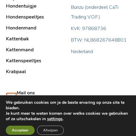
Hondentuigje
Bunzu (onderdeel CaTi
Hondenspeeltjes
Trading V.O.F.)
Hondenmand
KVK: 97868736
Kattenbak
BTW: NL868267648B01
Kattenmand
Nederland
Kattenspeeltjes
Krabpaal​
Mail ons
support@bunzu.nl
We gebruiken cookies om je de beste ervaring op onze site te
bieden.
Je kunt meer te weten komen over welke cookies we gebruiken
of ze uitschakelen in
settings
.
Accepteer
Afwijzen