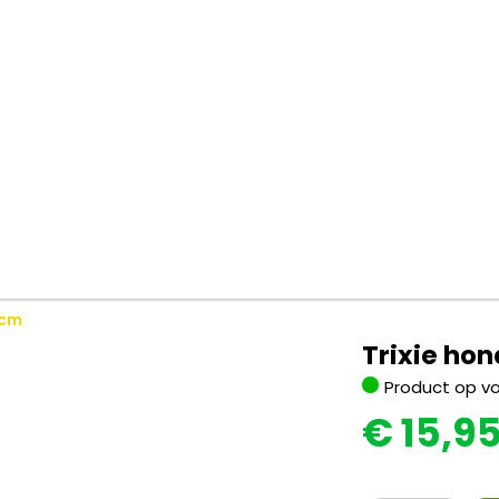
3cm
Trixie ho
Product op v
€
15,9