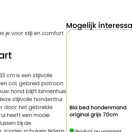
Mogelijk interess
s je voor stijl en comfort
art
 cm is een stijlvolle
een col, gebreid patroon
uw hond blijft binnenhuis
e stijlvolle hondentrui
oer door het gebreide
Bia bed hondenmand
original grijs 70cm
rui heeft een mooie
ussen bij de
zonder schuiven tijdens
Product op voorraad