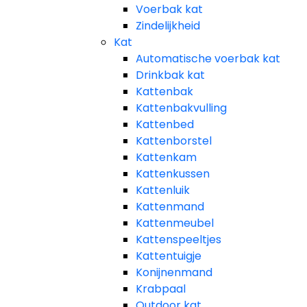
Voerbak kat
Zindelijkheid
Kat
Automatische voerbak kat
Drinkbak kat
Kattenbak
Kattenbakvulling
Kattenbed
Kattenborstel
Kattenkam
Kattenkussen
Kattenluik
Kattenmand
Kattenmeubel
Kattenspeeltjes
Kattentuigje
Konijnenmand
Krabpaal​
Outdoor kat