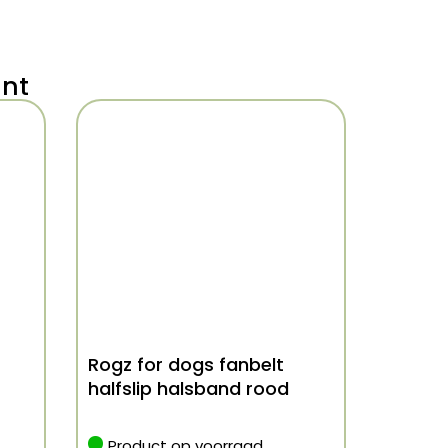
ant
Rogz for dogs fanbelt
halfslip halsband rood
Product op voorraad