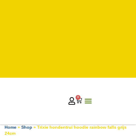
0
Home
»
Shop
»
Trixie hondentrui hoodie rainbow falls grijs
24cm