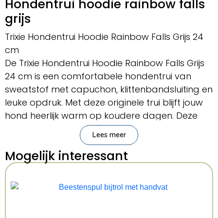
Hondentrui hoodie rainbow falls
grijs
Trixie Hondentrui Hoodie Rainbow Falls Grijs 24
cm
De Trixie Hondentrui Hoodie Rainbow Falls Grijs
24 cm is een comfortabele hondentrui van
sweatstof met capuchon, klittenbandsluiting en
leuke opdruk. Met deze originele trui blijft jouw
hond heerlijk warm op koudere dagen. Deze
hoodie is, zoals de naam al zegt, uitgerust met
Lees meer
een capuchon, die je met een drukknoop
Mogelijk interessant
vastmaakt aan de trui. De hoodie is gemaakt
van comfortabele sweatstof (polyester) met
en warme, opgeruwde binnenkant. Door de
klittenbandsluiting is de trui eenvoudig aan en
uit te trekken. De leuke opdruk van de