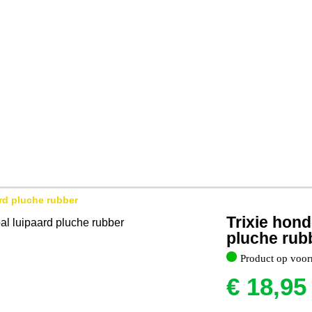
rd pluche rubber
Trixie hon
pluche rub
Product op voor
€
18,95