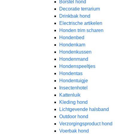
Borstel hond
Decoratie terrarium
Drinkbak hond
Electrische artikelen
Honden trim scharen
Hondenbed
Hondenkam
Hondenkussen
Hondenmand
Hondenspeeltjes
Hondentas
Hondentuigje
Insectenhotel
Kattenluik
Kleding hond
Lichtgevende halsband
Outdoor hond
Verzorgingsproduct hond
Voerbak hond