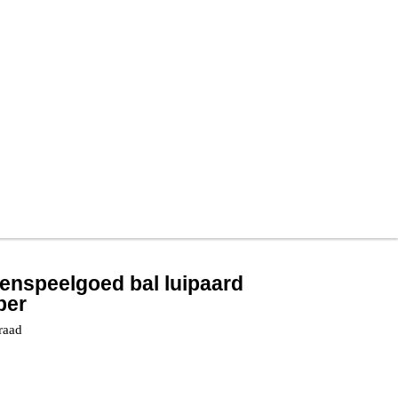
denspeelgoed bal luipaard
ber
raad