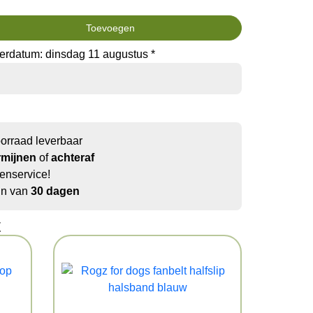
Toevoegen
erdatum: dinsdag 11 augustus *
oorraad leverbaar
rmijnen
of
achteraf
enservice!
jn van
30 dagen
t