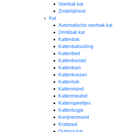
Voerbak kat
Zindelijkheid
Kat
Automatische voerbak kat
Drinkbak kat
Kattenbak
Kattenbakvulling
Kattenbed
Kattenborstel
Kattenkam
Kattenkussen
Kattenluik
Kattenmand
Kattenmeubel
Kattenspeeltjes
Kattentuigje
Konijnenmand
Krabpaal​
Outdoor kat