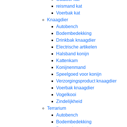
reismand kat​
Voerbak kat
Knaagdier
Autobench
Bodembedekking
Drinkbak knaagdier
Electrische artikelen
Halsband konijn
Kattenkam
Konijnenmand
Speelgoed voor konijn​
Verzorgingsproduct knaagdier
Voerbak knaagdier
Vogelkooi
Zindelijkheid
Terrarium
Autobench
Bodembedekking