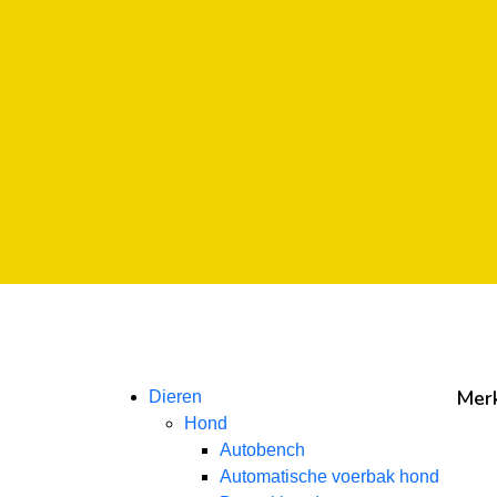
a
a
a
Mer
Dieren
Hond
Autobench
Automatische voerbak hond