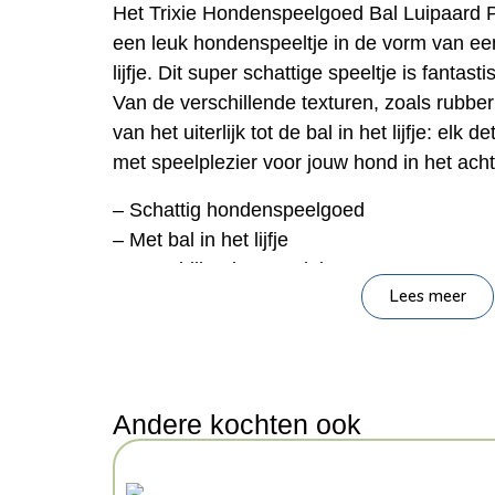
Het Trixie Hondenspeelgoed Bal Luipaard 
een leuk hondenspeeltje in de vorm van een
lijfje. Dit super schattige speeltje is fanta
Van de verschillende texturen, zoals rubber
van het uiterlijk tot de bal in het lijfje: elk 
met speelplezier voor jouw hond in het ach
– Schattig hondenspeelgoed
– Met bal in het lijfje
– Verschillende materialen
Lees meer
– Maakt geluid
Afmeting: 13 cm
Inhoud: 2 stuks
Kenmerken: 13 cm 2 Stuks
Andere kochten ook
Kleur: Meerkleurig