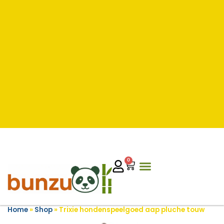
0
Home
»
Shop
»
Trixie hondenspeelgoed aap pluche touw