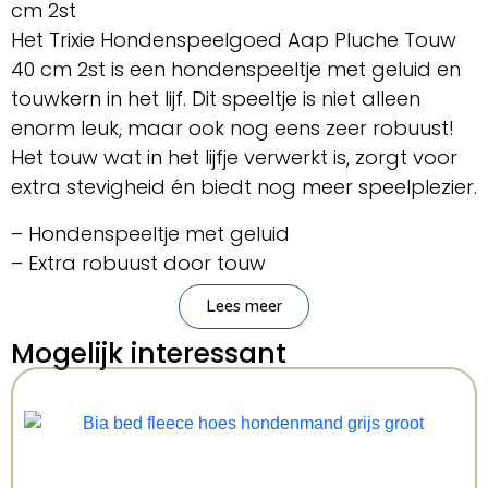
cm 2st
Het Trixie Hondenspeelgoed Aap Pluche Touw
40 cm 2st is een hondenspeeltje met geluid en
touwkern in het lijf. Dit speeltje is niet alleen
enorm leuk, maar ook nog eens zeer robuust!
Het touw wat in het lijfje verwerkt is, zorgt voor
extra stevigheid én biedt nog meer speelplezier.
– Hondenspeeltje met geluid
– Extra robuust door touw
– Leuk ontwerp
Lees meer
Afmeting: 40 cm
Mogelijk interessant
Inhoud: 2 stuks
Kenmerken: 40 cm 2 Stuks
Kleur: Meerkleurig