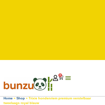
0
Home
»
Shop
»
Trixie hondenriem premium verstelbaar
tweelaags royal blauw