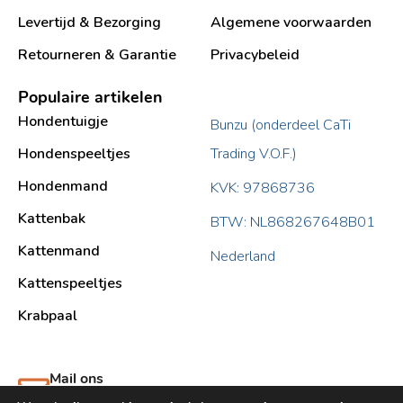
Levertijd & Bezorging
Algemene voorwaarden
Retourneren & Garantie
Privacybeleid
Populaire artikelen
Hondentuigje
Bunzu (onderdeel CaTi
Hondenspeeltjes
Trading V.O.F.)
Hondenmand
KVK: 97868736
Kattenbak
BTW: NL868267648B01
Kattenmand
Nederland
Kattenspeeltjes
Krabpaal​
Mail ons
support@bunzu.nl