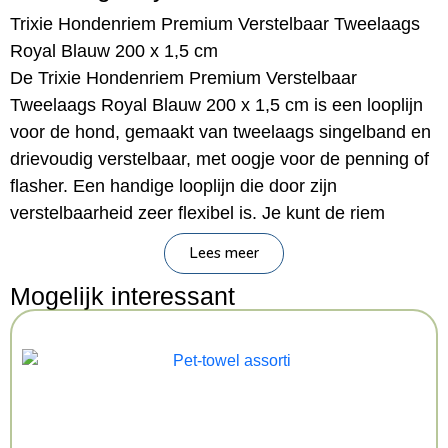
Trixie Hondenriem Premium Verstelbaar Tweelaags
Royal Blauw 200 x 1,5 cm
De Trixie Hondenriem Premium Verstelbaar
Tweelaags Royal Blauw 200 x 1,5 cm
is een looplijn
voor de hond, gemaakt van tweelaags singelband en
drievoudig verstelbaar, met oogje voor de penning of
flasher. Een handige looplijn die door zijn
verstelbaarheid zeer flexibel is. Je kunt de riem
drievoudig verstellen door de musketonhaak aan één
Lees meer
van de gewenste ringen te klikken. Gemaakt van
Mogelijk interessant
stevig, tweelaags singelband en met oogje om de
hondenpenning of een lampje aan vast te maken.
– Verstelbare looplijn voor de hond
– Van stevig tweelaags singelband
– Drievoudig verstelbaar door middel van ringen
– Met oogje om een hondenpenning of lampje aan te