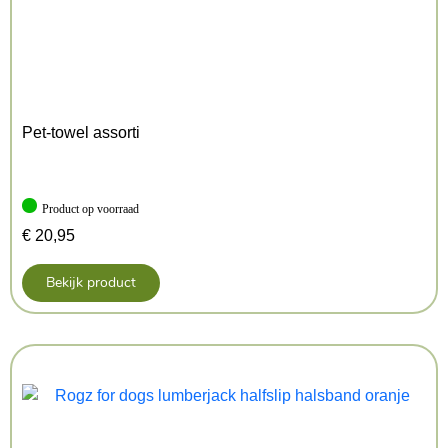
bevestigen
Afmetingen: 200 x 1,5 cm, maat XS-S
Kenmerken: 200×1.5 cm
Kleur: Blauw
Pet-towel assorti
Product op voorraad
€
20,95
Bekijk product