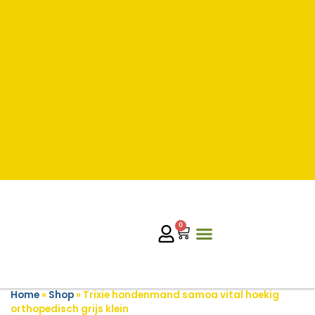
0
Home
»
Shop
»
Trixie hondenmand samoa vital hoekig
orthopedisch grijs klein