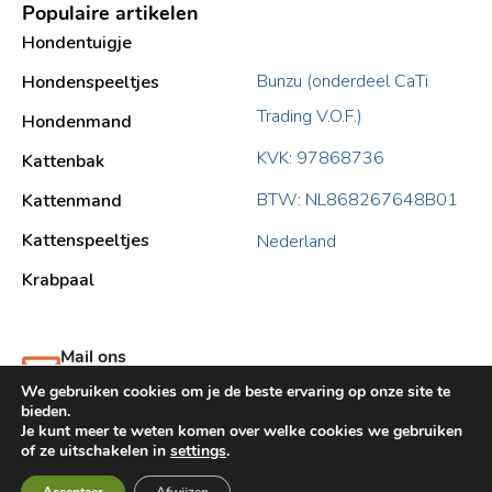
Populaire artikelen
Hondentuigje
Bunzu (onderdeel CaTi
Hondenspeeltjes
Trading V.O.F.)
Hondenmand
KVK: 97868736
Kattenbak
BTW: NL868267648B01
Kattenmand
Kattenspeeltjes
Nederland
Krabpaal​
Mail ons
support@bunzu.nl
We gebruiken cookies om je de beste ervaring op onze site te
bieden.
Je kunt meer te weten komen over welke cookies we gebruiken
of ze uitschakelen in
settings
.